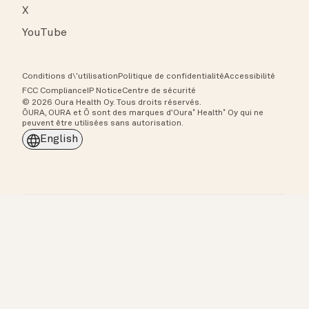
X
YouTube
Conditions d\’utilisation
Politique de confidentialité
Accessibilité
FCC Compliance
IP Notice
Centre de sécurité
© 2026 Oura Health Oy. Tous droits réservés.
ŌURA, OURA et Ō sont des marques d’Oura˚ Health˚ Oy qui ne
peuvent être utilisées sans autorisation.
English