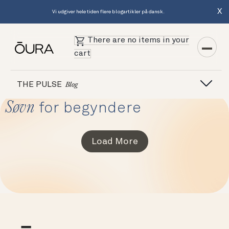
X
Vi udgiver hele tiden flere blogartikler på dansk.
There are no items in your
cart
THE PULSE
Blog
Søvn
for begyndere
Load More