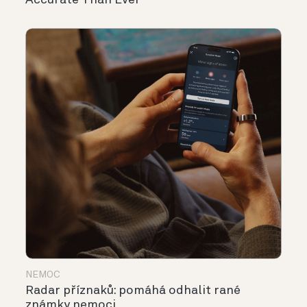
NEMOC
Radar příznaků: pomáhá odhalit rané
známky nemoci