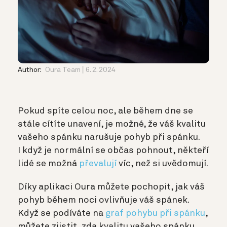
Author:
Oura Team
6. 2. 2024
Pokud spíte celou noc, ale během dne se
stále cítíte unavení, je možné, že váš kvalitu
vašeho spánku narušuje pohyb při spánku.
I když je normální se občas pohnout, někteří
lidé se možná
převalují
víc, než si uvědomují.
Díky aplikaci Oura můžete pochopit, jak váš
pohyb během noci ovlivňuje váš spánek.
Když se podíváte na
graf pohybu při spánku
,
můžete zjistit, zda kvalitu vašeho spánku