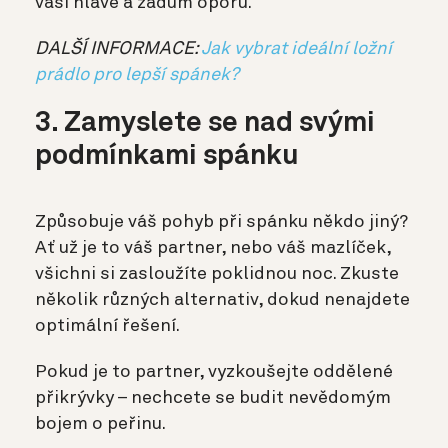
vaší hlavě a zádům oporu.
DALŠÍ INFORMACE:
Jak vybrat ideální ložní
prádlo pro lepší spánek?
3. Zamyslete se nad svými
podmínkami spánku
Způsobuje váš pohyb při spánku někdo jiný?
Ať už je to váš partner, nebo váš mazlíček,
všichni si zasloužíte poklidnou noc. Zkuste
několik různých alternativ, dokud nenajdete
optimální řešení.
Pokud je to partner, vyzkoušejte oddělené
přikrývky – nechcete se budit nevědomým
bojem o peřinu.