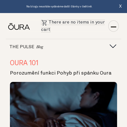
X
Na blogu neustále vydáváme další články v češtině.
There are no items in your
cart
THE PULSE
Blog
OURA 101
Porozumění funkci Pohyb při spánku Oura