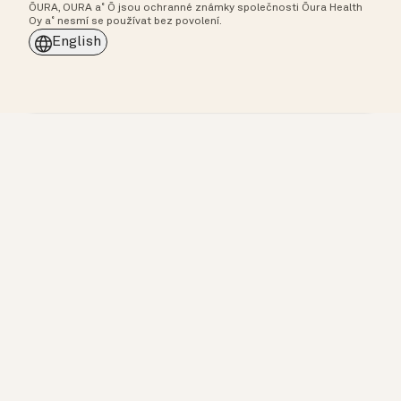
ŌURA, OURA a˚ Ō jsou ochranné známky společnosti Ōura Health
Oy a˚ nesmí se používat bez povolení.
English