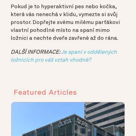
Pokud je to hyperaktivní pes nebo kočka,
která vás nenechá v klidu, vymezte si svůj
prostor. Dopřejte svému milému parťákovi
vlastní pohodlné místo na spaní mimo
ložnici a nechte dveře zavřené až do rána.
DALŠÍ INFORMACE:
Je spaní v oddělených
ložnicích pro váš vztah vhodné?
Featured Articles