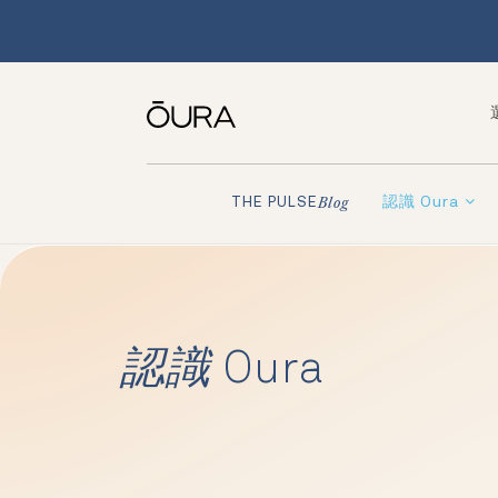
認識 Oura
THE PULSE
Blog
認識
Oura