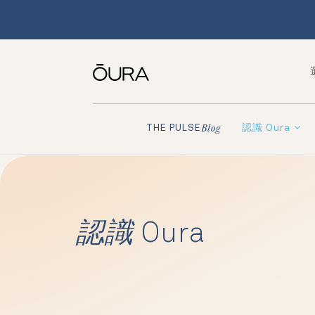
認識 Oura
THE PULSE
Blog
認識
Oura