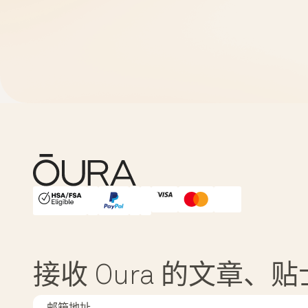
HSA/FSA Eligible
Affirm
接收 Oura 的文章、