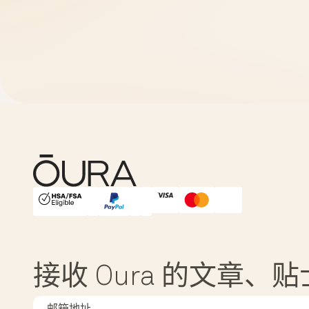
HSA/FSA Eligible
Affirm
接收 Oura 的文章、