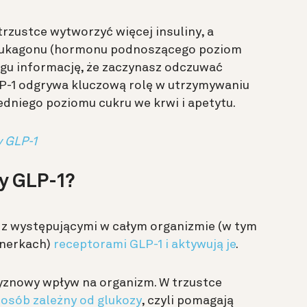
rzustce wytworzyć więcej insuliny, a
glukagonu (hormonu podnoszącego poziom
zgu informację, że zaczynasz odczuwać
-1 odgrywa kluczową rolę w utrzymywaniu
dniego poziomu cukru we krwi i apetytu.
 GLP-1
py GLP-1?
ę z występującymi w całym organizmie (w tym
i nerkach)
receptorami GLP-1 i aktywują je
.
yznowy wpływ na organizm. W trzustce
posób zależny od glukozy
, czyli pomagają