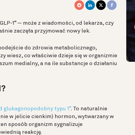
GLP-1” — może z wiadomości, od lekarza, czy
aśnie zaczęła przyjmować nowy lek.
 podejście do zdrowia metabolicznego,
Czy wiesz, co właściwie dzieje się w organizmie
 szum medialny, a na ile substancje o działaniu
1?
d glukagonopodobny typu 1”
. To naturalnie
ie w jelicie cienkim) hormon, wytwarzany w
ten sposób organizm sygnalizuje
owiednią reakcję.