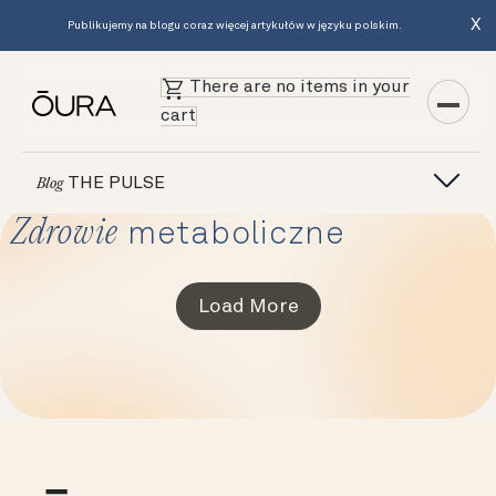
X
Publikujemy na blogu coraz więcej artykułów w języku polskim.
There are no items in your
cart
THE PULSE
Blog
Zdrowie
metaboliczne
Load More