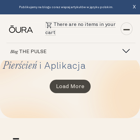
X
Publikujemy na blogu coraz więcej artykułów w języku polskim.
There are no items in your
cart
THE PULSE
Blog
Pierścień
i Aplikacja
Load More