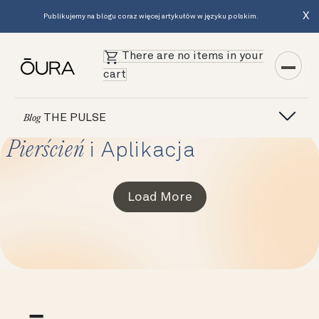
X
Publikujemy na blogu coraz więcej artykułów w języku polskim.
There are no items in your
cart
THE PULSE
Blog
Pierścień
i Aplikacja
Load More