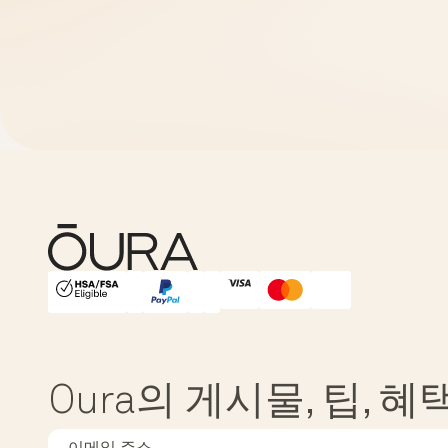
HSA/FSA Eligible
Affirm
Oura의 게시물, 팁, 