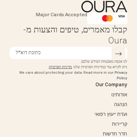
Instant Checkout
Major Cards Accepted
Affirm
HSA/FSA Eligible
קבלו מאמרים, טיפים והצעות מ-
Oura
לנו אכפת מאבטחת המידע שלכם.
ניתן לקרוא עוד במדיניות הפרטיות שלנו.
מדיניות הפרטיות
.
We care about protecting your data.
Read more in our
Privacy
.
Policy
Our Company
אודותינו
הנהגה
ועדת ייעוץ רפואי
קריירות
חדר חדשות