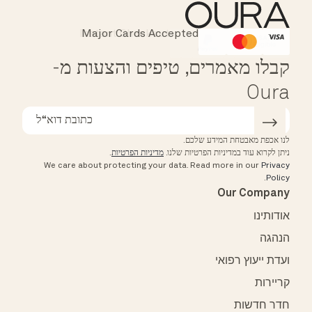
Instant Checkout
Major Cards Accepted
Affirm
HSA/FSA Eligible
קבלו מאמרים, טיפים והצעות מ-
Oura
לנו אכפת מאבטחת המידע שלכם.
ניתן לקרוא עוד במדיניות הפרטיות שלנו.
מדיניות הפרטיות
.
We care about protecting your data.
Read more in our
Privacy
.
Policy
Our Company
אודותינו
הנהגה
ועדת ייעוץ רפואי
קריירות
חדר חדשות