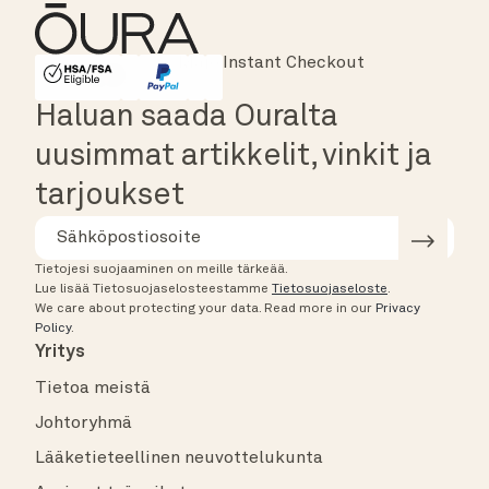
Major Cards Accepted
Instant Checkout
HSA/FSA Eligible
Affirm
Haluan saada Ouralta
uusimmat artikkelit, vinkit ja
tarjoukset
Tietojesi suojaaminen on meille tärkeää.
Lue lisää Tietosuojaselosteestamme
Tietosuojaseloste
.
We care about protecting your data.
Read more in our
Privacy
Policy
.
Yritys
Tietoa meistä
Johtoryhmä
Lääketieteellinen neuvottelukunta