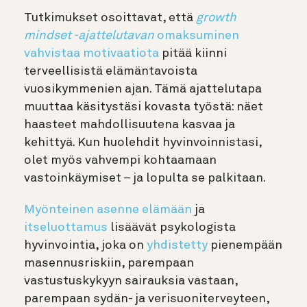
Tutkimukset osoittavat, että
growth
mindset -ajattelutavan
omaksuminen
vahvistaa motivaatiota
pitää kiinni
terveellisistä elämäntavoista
vuosikymmenien ajan. Tämä ajattelutapa
muuttaa käsitystäsi kovasta työstä: näet
haasteet mahdollisuutena kasvaa ja
kehittyä. Kun huolehdit hyvinvoinnistasi,
olet myös vahvempi kohtaamaan
vastoinkäymiset – ja lopulta se palkitaan.
Myönteinen asenne elämään
ja
itseluottamus
lisäävät psykologista
hyvinvointia, joka on
yhdistetty
pienempään
masennusriskiin, parempaan
vastustuskykyyn sairauksia vastaan,
parempaan sydän- ja verisuoniterveyteen,