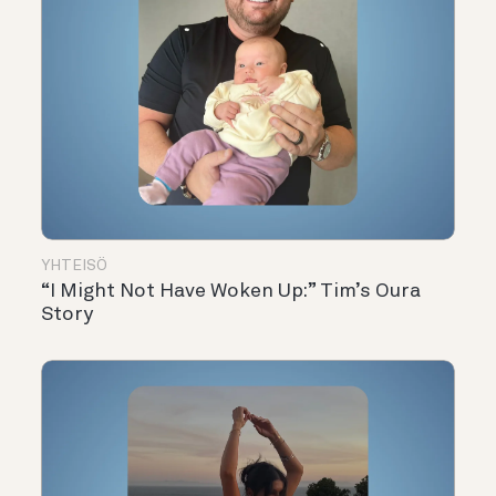
YHTEISÖ
“I Might Not Have Woken Up:” Tim’s Oura
Story