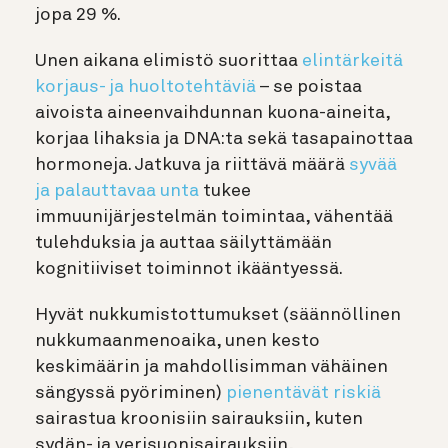
jopa 29 %.
Unen aikana elimistö suorittaa
elintärkeitä
korjaus- ja huoltotehtäviä
– se poistaa
aivoista aineenvaihdunnan kuona-aineita,
korjaa lihaksia ja DNA:ta sekä tasapainottaa
hormoneja. Jatkuva ja riittävä määrä
syvää
ja palauttavaa unta
tukee
immuunijärjestelmän toimintaa, vähentää
tulehduksia ja auttaa säilyttämään
kognitiiviset toiminnot ikääntyessä.
Hyvät nukkumistottumukset (säännöllinen
nukkumaanmenoaika, unen kesto
keskimäärin ja mahdollisimman vähäinen
sängyssä pyöriminen)
pienentävät riskiä
sairastua kroonisiin sairauksiin, kuten
sydän- ja verisuonisairauksiin,