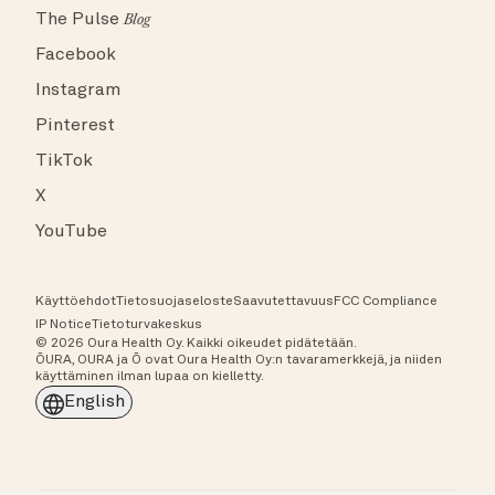
The Pulse
Blog
Facebook
Instagram
Pinterest
TikTok
X
YouTube
Käyttöehdot
Tietosuojaseloste
Saavutettavuus
FCC Compliance
IP Notice
Tietoturvakeskus
© 2026 Oura Health Oy. Kaikki oikeudet pidätetään.
ŌURA, OURA ja Ō ovat Oura Health Oy:n tavaramerkkejä, ja niiden
käyttäminen ilman lupaa on kielletty.
English