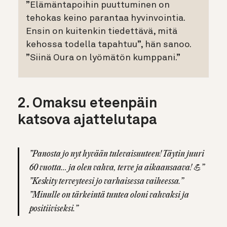
”Elämäntapoihin puuttuminen on
tehokas keino parantaa hyvinvointia.
Ensin on kuitenkin tiedettävä, mitä
kehossa todella tapahtuu”, hän sanoo.
”Siinä Oura on lyömätön kumppani.”
2. Omaksu eteenpäin
katsova ajattelutapa
”Panosta jo nyt hyvään tulevaisuuteen! Täytin juuri
60 vuotta… ja olen vahva, terve ja aikaansaava! 💪”
”Keskity terveyteesi jo varhaisessa vaiheessa.”
”Minulle on tärkeintä tuntea oloni vahvaksi ja
positiiviseksi.”