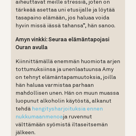
aiheuttavat meille stressiä, joten on
tärkeää asettaa uni etusijalle ja löytää
tasapaino elämään, jos haluaa voida
hyvin missä iässä tahansa”, hän sanoo.
Amyn vinkki: Seuraa elämäntapojasi
Ouran avulla
Kiinnittämällä enemmän huomiota arjen
tottumuksiinsa ja unenlaatuunsa Amy
on tehnyt elämäntapamuutoksia, joilla
hän haluaa varmistaa parhaan
mahdollisen unen. Hän on muun muassa
luopunut alkoholin käytöstä, alkanut
tehdä
hengitysharjoituksia ennen
nukkumaanmenoa
ja ruvennut
välttämään syömistä iltaseitsemän
jälkeen.