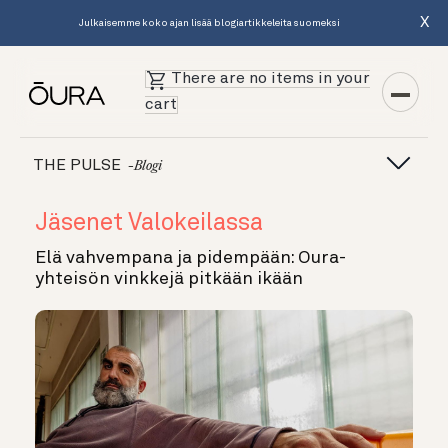
X
Julkaisemme koko ajan lisää blogiartikkeleita suomeksi
There are no items in your
cart
THE PULSE
-blogi
Jäsenet Valokeilassa
Elä vahvempana ja pidempään: Oura-
yhteisön vinkkejä pitkään ikään