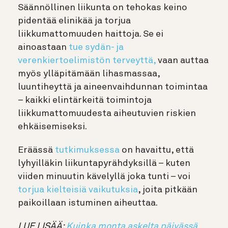
Säännöllinen liikunta on tehokas keino
pidentää elinikää ja torjua
liikkumattomuuden haittoja. Se ei
ainoastaan
tue sydän- ja
verenkiertoelimistön terveyttä,
vaan auttaa
myös ylläpitämään lihasmassaa,
luuntiheyttä ja aineenvaihdunnan toimintaa
– kaikki elintärkeitä toimintoja
liikkumattomuudesta aiheutuvien riskien
ehkäisemiseksi.
Eräässä
tutkimuksessa
on havaittu, että
lyhyilläkin liikuntapyrähdyksillä – kuten
viiden minuutin kävelyllä joka tunti – voi
torjua kielteisiä vaikutuksia
, joita pitkään
paikoillaan istuminen aiheuttaa.
LUE LISÄÄ:
Kuinka monta askelta päivässä