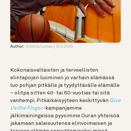
Author:
Emilina Lomas
12.6.2025
Kokonaisvaltaisten ja terveellisten
elintapojen luominen jo varhain elämässä
luo pohjan pitkälle ja tyydyttävälle elämälle
– olitpa sitten 40- tai 60-vuotias tai sitä
vanhempi. Pitkäikäisyyteen keskittyvän
Give
Us the Finger
-kampanjamme
jälkimainingeissa pyysimme Ouran yhteisöä
jakamaan salaisuutensa elinvoimaisen ja
terveen elämän saavuttamiseksi missä