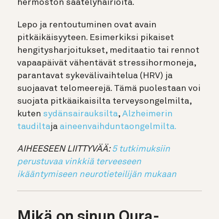
hermoston säätelyhäiriöitä.
Lepo ja rentoutuminen ovat avain
pitkäikäisyyteen. Esimerkiksi pikaiset
hengitysharjoitukset, meditaatio tai rennot
vapaapäivät vähentävät stressihormoneja,
parantavat sykevälivaihtelua (HRV) ja
suojaavat telomeerejä. Tämä puolestaan voi
suojata pitkäaikaisilta terveysongelmilta,
kuten
sydänsairauksilta
,
Alzheimerin
taudilta
ja
aineenvaihduntaongelmilta.
AIHEESEEN LIITTYVÄÄ:
5 tutkimuksiin
perustuvaa vinkkiä terveeseen
ikääntymiseen neurotieteilijän mukaan
Mikä on sinun Oura-