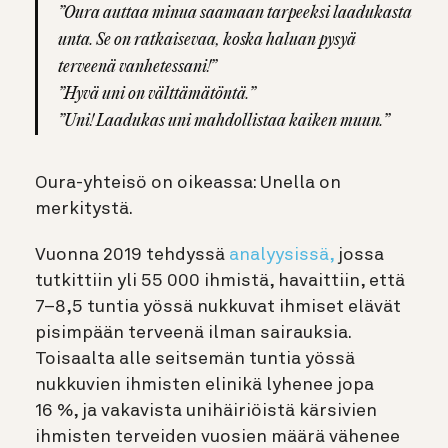
”Oura auttaa minua saamaan tarpeeksi laadukasta
unta. Se on ratkaisevaa, koska haluan pysyä
terveenä vanhetessani!”
”Hyvä uni on välttämätöntä.”
”Uni! Laadukas uni mahdollistaa kaiken muun.”
Oura-yhteisö on oikeassa: Unella on
merkitystä.
Vuonna 2019 tehdyssä
analyysissä
,
jossa
tutkittiin yli 55 000 ihmistä, havaittiin, että
7–8,5 tuntia yössä nukkuvat ihmiset elävät
pisimpään terveenä ilman sairauksia.
Toisaalta alle seitsemän tuntia yössä
nukkuvien ihmisten elinikä lyhenee jopa
16 %, ja vakavista unihäiriöistä kärsivien
ihmisten terveiden vuosien määrä vähenee