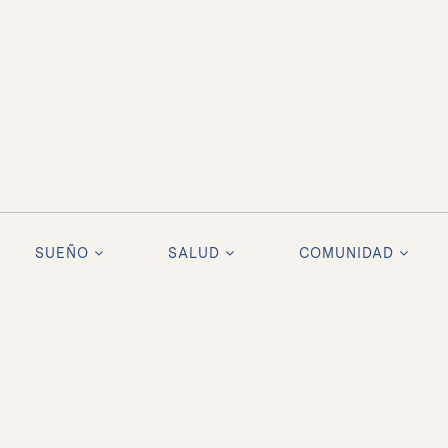
oks Like Nothing Came 
SUEÑO
SALUD
COMUNIDAD