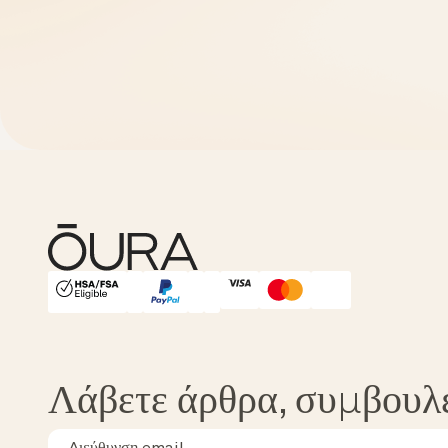
HSA/FSA Eligible
Affirm
Λάβετε άρθρα, συμβουλ