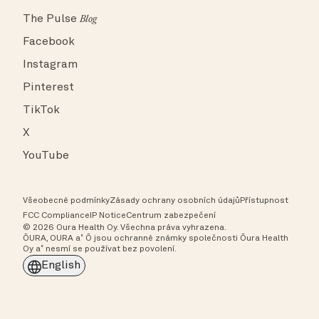
The Pulse
Blog
Facebook
Instagram
Pinterest
TikTok
X
YouTube
Všeobecné podmínky
Zásady ochrany osobních údajů
Přístupnost
FCC Compliance
IP Notice
Centrum zabezpečení
© 2026 Oura Health Oy. Všechna práva vyhrazena.
ŌURA, OURA a˚ Ō jsou ochranné známky společnosti Ōura Health
Oy a˚ nesmí se používat bez povolení.
English