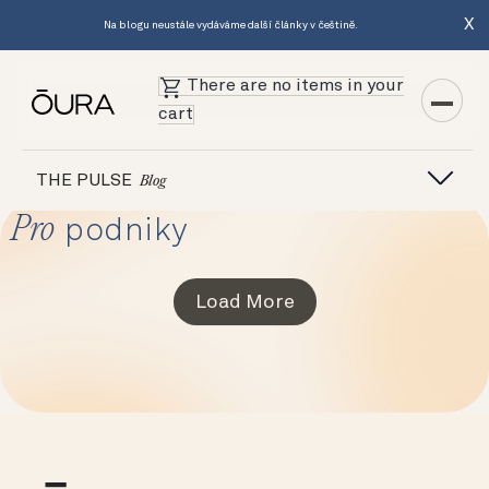
X
Na blogu neustále vydáváme další články v češtině.
There are no items in your
cart
THE PULSE
Blog
Pro
podniky
Load More