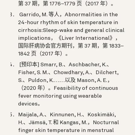
第 37 期，第 1776–1779 页（2017 年）。
Garrido, M. 等人，Abnormalities in the
24-hour rhythm of skin temperature in
cirrhosis:Sleep-wake and general clinical
implications，《Liver International》，
国际肝病协会官方期刊，第 37 期，第 1833–
1842 页（2017 年）。
[预印本] Smarr, B.、Aschbacher, K.、
Fisher, S. M.、Chowdhary, A.、Dilchert,
S.、Puldon, K.……以及 Mason, A. E.，
（2020 年）。Feasibility of continuous
fever monitoring using wearable
devices。
Maijala, A.、Kinnunen, H.、Koskimäki,
H.、Jämsä, T. 和 Kangas, M.，Nocturnal
finger skin temperature in menstrual