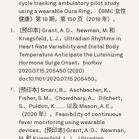
cycle tracking: ambulatory pilot study
using a wearable Oura Ring，《BMC 女性
健康》第 19 期，第 150 页（2019 年）。
[预印本] Grant, A. D.、Newman, M. 和
Kriegsfeld, L. J.，Ultradian Rhythms in
Heart Rate Variability and Distal Body
Temperature Anticipate the Luteinizing
Hormone Surge Onset，bioRxiv
2020.07.15.205450 (2020)
doi:10.1101/2020.07.15.205450。
[预印本] Smarr, B.、Aschbacher, K.、
Fisher, S. M.、Chowdhary, A.、Dilchert,
S.、Puldon, K.……以及 Mason, A. E.，
（2020 年）。Feasibility of continuous
fever monitoring using wearable
devices，[预印本] Grant, A. D.、Newman,
M. 和 Kriegsfeld, L. J.，Ultradian