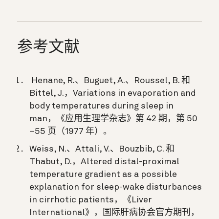
参考文献
Henane, R.、Buguet, A.、Roussel, B. 和
Bittel, J.，Variations in evaporation and
body temperatures during sleep in
man，《应用生理学杂志》第 42 期，第 50
–55 页（1977 年）。
Weiss, N.、Attali, V.、Bouzbib, C. 和
Thabut, D.，Altered distal-proximal
temperature gradient as a possible
explanation for sleep-wake disturbances
in cirrhotic patients，《Liver
International》，国际肝病协会官方期刊，