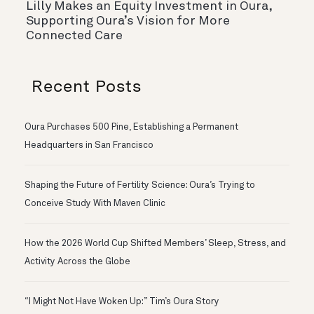
Lilly Makes an Equity Investment in Oura,
Supporting Oura’s Vision for More
Connected Care
Recent Posts
Oura Purchases 500 Pine, Establishing a Permanent
Headquarters in San Francisco
Shaping the Future of Fertility Science: Oura’s Trying to
Conceive Study With Maven Clinic
How the 2026 World Cup Shifted Members’ Sleep, Stress, and
Activity Across the Globe
“I Might Not Have Woken Up:” Tim’s Oura Story