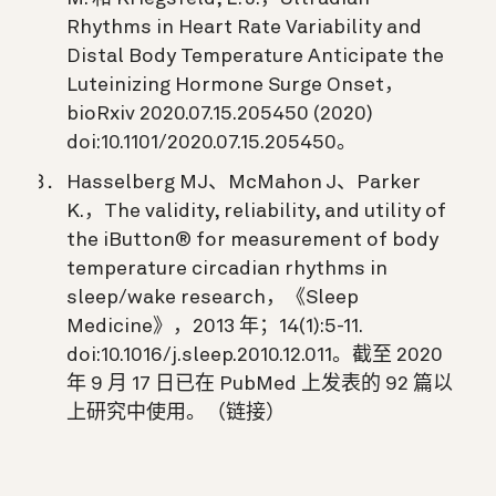
Rhythms in Heart Rate Variability and
Distal Body Temperature Anticipate the
Luteinizing Hormone Surge Onset，
bioRxiv 2020.07.15.205450 (2020)
doi:10.1101/2020.07.15.205450。
Hasselberg MJ、McMahon J、Parker
K.，The validity, reliability, and utility of
the iButton® for measurement of body
temperature circadian rhythms in
sleep/wake research，《Sleep
Medicine》，2013 年；14(1):5-11.
doi:10.1016/j.sleep.2010.12.011。截至 2020
年 9 月 17 日已在 PubMed 上发表的 92 篇以
上研究中使用。（链接）