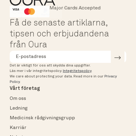
Major Cards Accepted
Instant Checkout
HSA/FSA Eligible
Affirm
Få de senaste artiklarna,
tipsen och erbjudandena
från Oura
Det är viktigt för oss att skydda dina uppgifter.
Läs mer i vår integritetspolicy.
Integritetspolicy
.
We care about protecting your data.
Read more in our
Privacy
Policy
.
Vårt företag
Om oss
Ledning
Medicinsk rådgivningsgrupp
Karriär