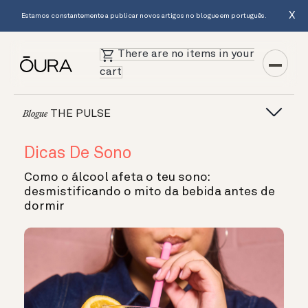
X
Estamos constantemente a publicar novos artigos no blogue em português.
There are no items in your
cart
THE PULSE
Blogue
Dicas De Sono
Como o álcool afeta o teu sono:
desmistificando o mito da bebida antes de
dormir