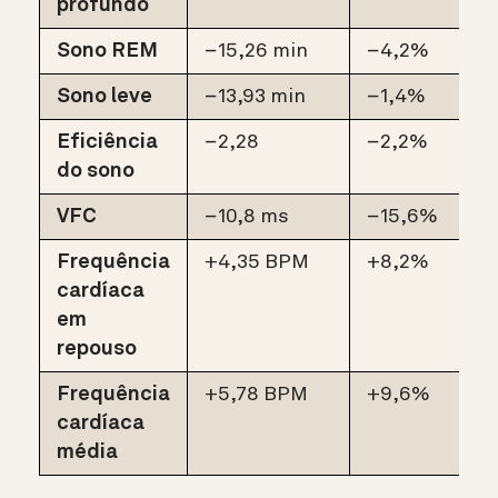
profundo
Sono REM
−15,26 min
−4,2%
Sono leve
−13,93 min
−1,4%
Eficiência
−2,28
−2,2%
do sono
VFC
−10,8 ms
−15,6%
Frequência
+4,35 BPM
+8,2%
cardíaca
em
repouso
Frequência
+5,78 BPM
+9,6%
cardíaca
média