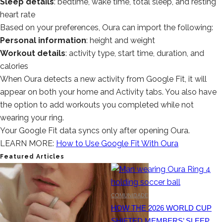
Sleep details
: bedtime, wake time, total sleep, and resting
heart rate
Based on your preferences, Oura can
import
the following:
Personal information
: height and weight
Workout details
: activity type, start time, duration, and
calories
When Oura detects a new activity from Google Fit, it will
appear on both your home and Activity tabs. You also have
the option to add workouts you completed while not
wearing your ring.
Your Google Fit data syncs only after opening Oura.
LEARN MORE:
How to Use Google Fit With Oura
Featured Articles
COMUNIDADE
HOW THE 2026 WORLD CUP
SHIFTED MEMBERS’ SLEEP,