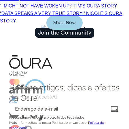
“I MIGHT NOT HAVE WOKEN UP:” TIM’S OURA STORY
“DATA SPEAKS A VERY TRUE STORY:” NICOLE’S OURA
STORY
Shop Now
Join the Community
HSA/FSA Eligible
Affirm
Recebe artigos, dicas e ofertas
da Oura
Major Cards Accepted
Preocupamo-nos com a proteção dos teus dados.
Mais informações na nossa Política de privacidade.
Política de
privacidade
.