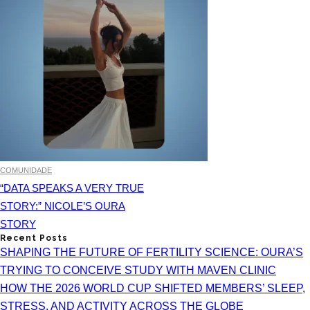
COMUNIDADE
“DATA SPEAKS A VERY TRUE
STORY:” NICOLE’S OURA
STORY
Recent Posts
SHAPING THE FUTURE OF FERTILITY SCIENCE: OURA’S
TRYING TO CONCEIVE STUDY WITH MAVEN CLINIC
HOW THE 2026 WORLD CUP SHIFTED MEMBERS’ SLEEP,
STRESS, AND ACTIVITY ACROSS THE GLOBE