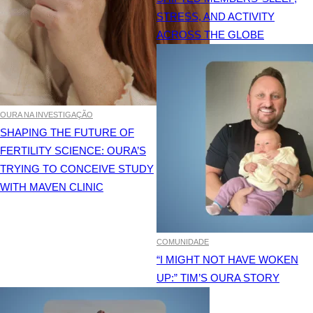
STRESS, AND ACTIVITY
ACROSS THE GLOBE
OURA NA INVESTIGAÇÃO
SHAPING THE FUTURE OF
FERTILITY SCIENCE: OURA’S
TRYING TO CONCEIVE STUDY
WITH MAVEN CLINIC
COMUNIDADE
“I MIGHT NOT HAVE WOKEN
UP:” TIM’S OURA STORY