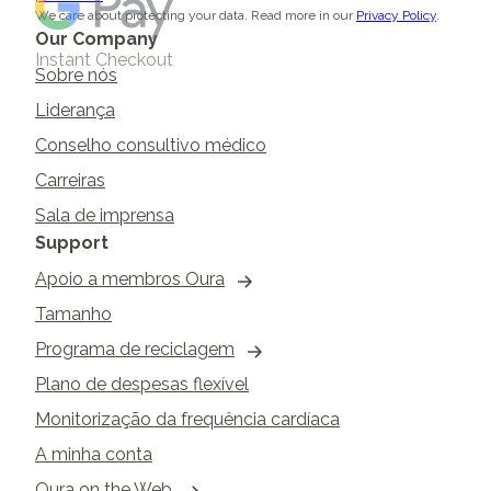
We care about protecting your data.
Read more in our
Privacy Policy
.
Our Company
Instant Checkout
Sobre nós
Liderança
Conselho consultivo médico
Carreiras
Sala de imprensa
Support
Apoio a membros Oura
Tamanho
Programa de reciclagem
Plano de despesas flexível
Monitorização da frequência cardíaca
A minha conta
Oura on the Web