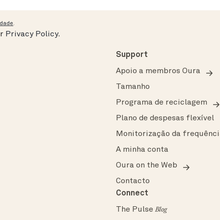
idade
.
ur
Privacy Policy
.
Support
Apoio a membros Oura
Tamanho
Programa de reciclagem
Plano de despesas flexível
Monitorização da frequênci
A minha conta
Oura on the Web
Contacto
Connect
The Pulse
Blog