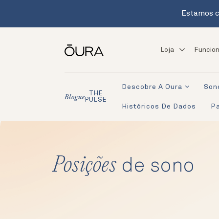
Estamos c
Loja
Funcion
Descobre A Oura
Son
THE
Blogue
PULSE
Históricos De Dados
Pa
Posições
de sono