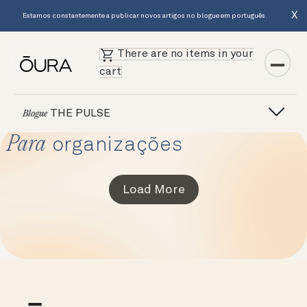
X
Estamos constantemente a publicar novos artigos no blogue em português.
There are no items in your
cart
THE PULSE
Blogue
Para
organizações
Load More