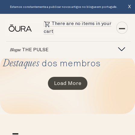
X
Estamos constantemente a publicar novos artigos no blogue em português.
There are no items in your
cart
THE PULSE
Blogue
Destaques
dos membros
Load More