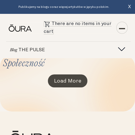
X
Publikujemy na blogu coraz więcej artykułów w języku polskim.
There are no items in your
cart
THE PULSE
Blog
Społeczność
Load More