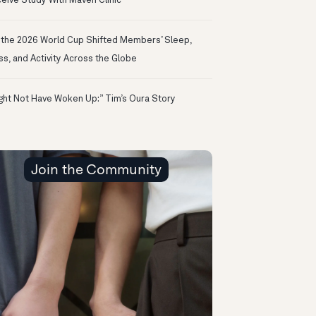
eive Study With Maven Clinic
the 2026 World Cup Shifted Members’ Sleep,
ss, and Activity Across the Globe
ight Not Have Woken Up:” Tim’s Oura Story
Join the Community