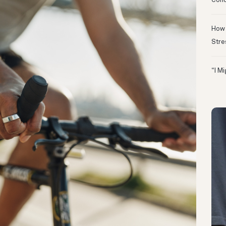
Conc
How 
Stre
“I M