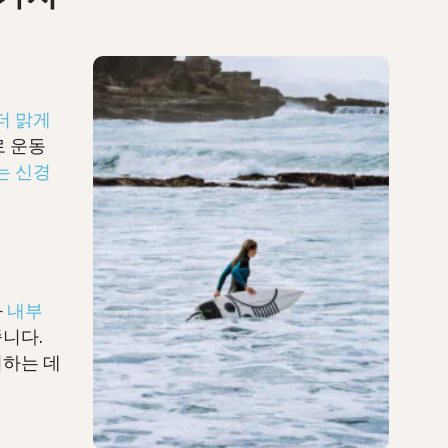
더 맑게
 운동
는 신경
과
내부
니다.
휘하는 데