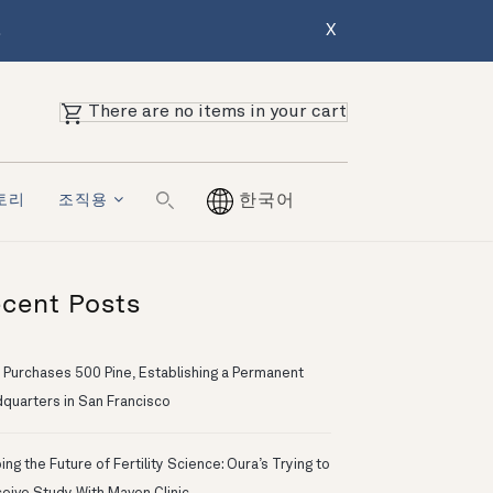
.
X
There are no items in your cart
토리
조직용
한국어
cent Posts
 Purchases 500 Pine, Establishing a Permanent
quarters in San Francisco
ng the Future of Fertility Science: Oura’s Trying to