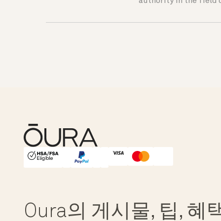
authority in the field 
HSA/FSA Eligible
Affirm
Oura의 게시물, 팁, 