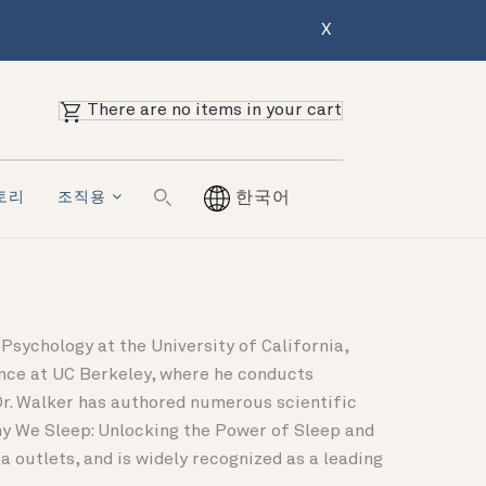
.
X
There are no items in your cart
토리
조직용
한국어
Psychology at the University of California,
ence at UC Berkeley, where he conducts
Dr. Walker has authored numerous scientific
Why We Sleep: Unlocking the Power of Sleep and
 outlets, and is widely recognized as a leading