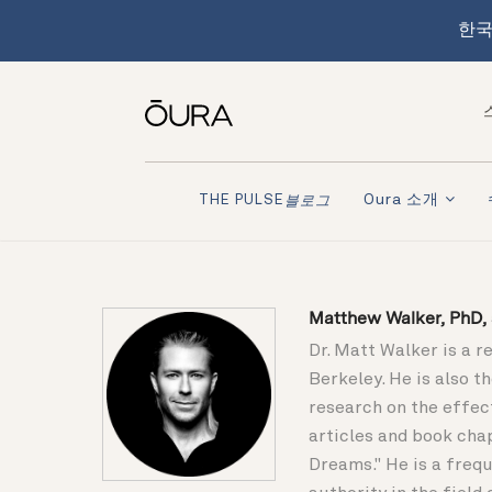
한국
Oura 소개
THE PULSE
블로그
Matthew Walker, PhD, s
Dr. Matt Walker is a r
Berkeley. He is also 
research on the effec
articles and book cha
Dreams." He is a frequ