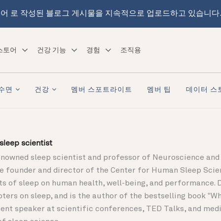
어 로 작성된 블로그 게시물을 지속적으로 업로드하고 있습니다
스토어
건강 기능
경험
조직용
수면
건강
멤버 스포트라이트
멤버 팁
데이터 스
leep scientist
enowned sleep scientist and professor of Neuroscience and 
the founder and director of the Center for Human Sleep Sci
ts of sleep on human health, well-being, and performance. 
pters on sleep, and is the author of the bestselling book "
ent speaker at scientific conferences, TED Talks, and media