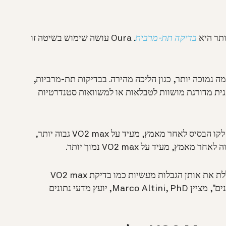
בדיקה תת-מרבית
. Oura עושה שימוש בשיטה זו
ה נמוכה יותר, כגון הליכה מהירה. בבדיקות תת-מרביות,
נית מדורגת מושוות לטבלאות או למשוואות סטנדרטיות
קצב לב נמוך יחסית במנוחה, החוזר במהירות לקו הבסיס לאחר מאמץ, מעיד על VO2 max גבוה יותר,
ץ, מעיד על VO2 max נמוך יותר.
"בדיקה זו קלה יותר להבנה ולפירוש, אינה כוללת את אותן הגבלות מעשיות כמו בדיקת VO2 max
פורמלית, ואינה טומנת בחובה את אותם סיכונים", מציין Marco Altini, PhD, יועץ מדעי נתונים