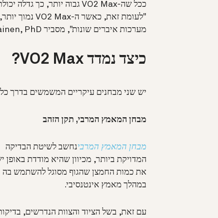
ככל שה-VO2 Max גבוה יותר, כך
"לעומת זאת, כאש
מערכות איברים שונות", מסביר Pauli Ohukainen, PhD, מדען מחקר בכיר ב-Oura.
כיצד נמדד VO2 Max?
יש שני מבחנים עיקריים המשמשים בדרך כלל למדידת ה-x
מבחן המאמץ המרבי, תקן הזהב
מבחן המאמץ המרבי
נחשב לשיטת הבדיקה
המדויקת ביותר, מכיוון שהיא מודדת באופן י
את כמות החמצן שהגוף מסוגל להשתמש בה
במהלך מאמץ אינטנסיבי.
עם זאת, בשל הציוד והצוות הנדרשים, בדיקות