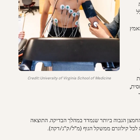
ל
מאמץ
ת
Credit: University of Virginia School of Medicine
סית,
ריכת החמצן הגבוה ביותר שנמדד במהלך הבדיקה. התוצאה
 לכל קילוגרם ממשקל הגוף (מ"ל/ק"ג/דקה).