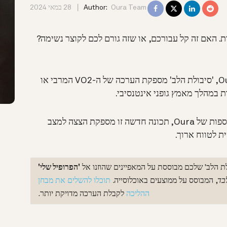
Oura Team
Author:
28 במאי 2024
. האם זה קל עבורכם, או שזה גורם לכם לקוצר נשימה?
כחלק מתכונות בריאות הלב החדשות של Oura, 'סיבולת הלב' מספקת הערכה של ה-VO2 המרבי או
ת במהלך מאמץ גופני אינטנסיבי.
ונתונים ותובנות נוספות של Oura, תכונה חדשה זו מספקת הצצה למצב
ת לטווח ארוך.
ת הלב' שלכם מבוססת על המאפיינים שהוזנו אל
'הפרופיל שלי'
בד
, המבוסס על ממוצעים באוכלוסייה.
תוכלו להשלים את מבחן
ההליכה
לקבלת הערכה מדויקת יותר.