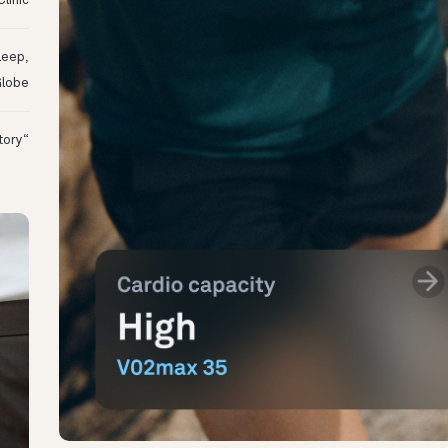
linic
leep,
Globe
“I Might Not Have Woken Up:” Tim’s Oura Story