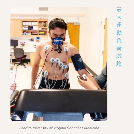
最
大
運
動
負
荷
試
験
Credit: University of Virginia School of Medicine