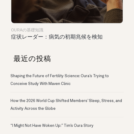
OURAの基礎知識
症状レーダー：病気の初期兆候を検知
最近の投稿
Shaping the Future of Fertility Science: Oura’s Trying to
Conceive Study With Maven Clinic
How the 2026 World Cup Shifted Members’ Sleep, Stress, and
Activity Across the Globe
“I Might Not Have Woken Up:” Tim’s Oura Story