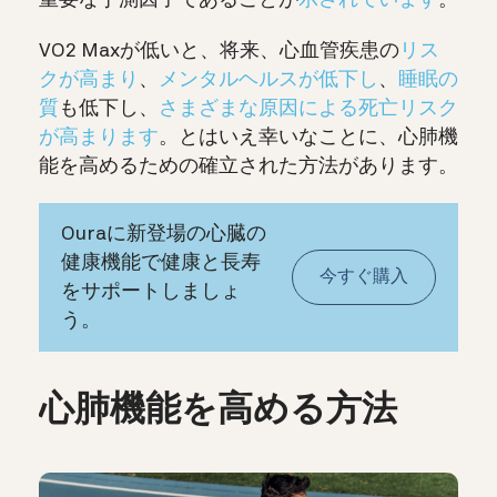
重要な予測因子であることが
示されています
。
VO2 Maxが低いと、将来、心血管疾患の
リス
クが高まり
、
メンタルヘルスが低下し
、
睡眠の
質
も低下し、
さまざまな原因による死亡リスク
が高まります
。とはいえ幸いなことに、心肺機
能を高めるための確立された方法があります。
Ouraに新登場の心臓の
健康機能で健康と長寿
今すぐ購入
をサポートしましょ
う。
心肺機能を高める方法