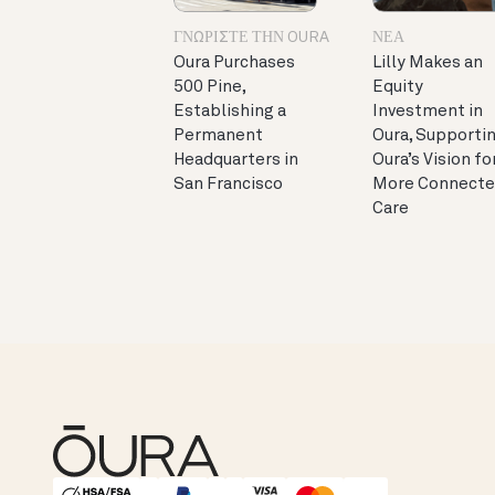
ΓΝΩΡΊΣΤΕ ΤΗΝ OURA
ΝΈΑ
Oura Purchases
Lilly Makes an
500 Pine,
Equity
Establishing a
Investment in
Permanent
Oura, Supporti
Headquarters in
Oura’s Vision fo
San Francisco
More Connect
Care