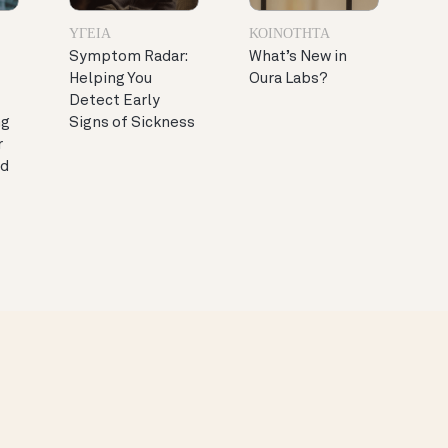
ΥΓΕΊΑ
ΚΟΙΝΌΤΗΤΑ
Symptom Radar:
What’s New in
Helping You
Oura Labs?
Detect Early
ng
Signs of Sickness
r
ed