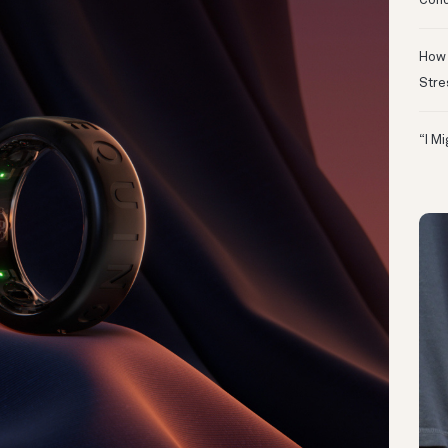
Conc
How 
Stre
“I M