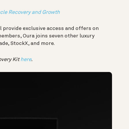
cle Recovery and Growth
ll provide exclusive access and offers on
 members, Oura
joins seven other luxury
lade, StockX, and more.
overy Kit
here
.