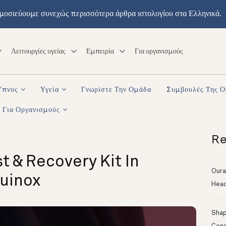
μοσιεύουμε συνεχώς περισσότερα άρθρα ιστολογίου στα Ελληνικά.
Λειτουργίες υγείας
Εμπειρία
Για οργανισμούς
Ύπνος
Υγεία
Γνωρίστε Την Ομάδα
Συμβουλές Της 
Για Οργανισμούς
Re
t & Recovery Kit In
Oura
quinox
Head
Shapi