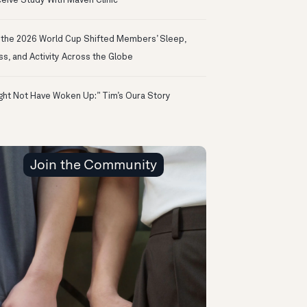
eive Study With Maven Clinic
the 2026 World Cup Shifted Members’ Sleep,
ss, and Activity Across the Globe
ight Not Have Woken Up:” Tim’s Oura Story
Join the Community