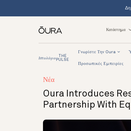
Δη
Κατάστημα
Γνωρίστε Την Oura
THE
Ιστολόγιο
PULSE
Προσωπικές Εμπειρίες
Νέα
Oura Introduces Res
Partnership With E