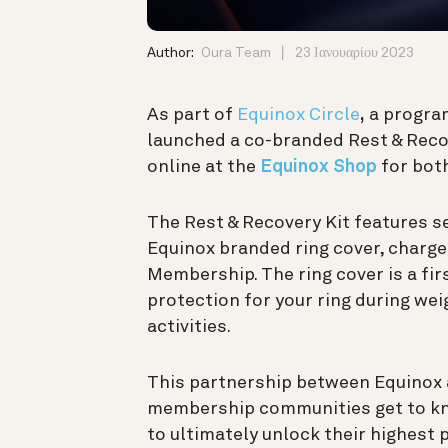
Author:
Oura Team
23 Ιανουαρίου 2023
As part of
Equinox Circle
,
a program
launched a co-branded Rest & Recov
online at the
Equinox Shop
for bot
The Rest & Recovery Kit features se
Equinox branded ring cover, charge
Membership. The ring cover is a fir
protection for your ring during we
activities.
This partnership between Equinox 
membership communities get to kn
to ultimately unlock their highest p