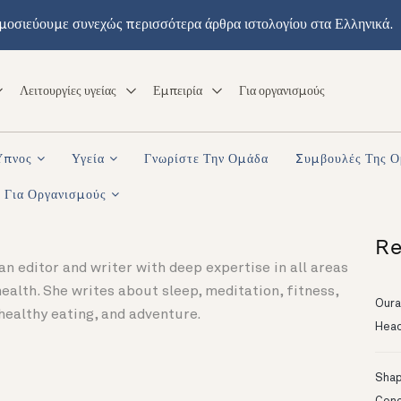
μοσιεύουμε συνεχώς περισσότερα άρθρα ιστολογίου στα Ελληνικά.
Λειτουργίες υγείας
Εμπειρία
Για οργανισμούς
Ύπνος
Υγεία
Γνωρίστε Την Ομάδα
Συμβουλές Της 
Για Οργανισμούς
Re
an editor and writer with deep expertise in all areas
ealth. She writes about sleep, meditation, fitness,
Oura
 healthy eating, and adventure.
Head
Shapi