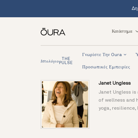
Δη
Κατάστημα
Γνωρίστε Την Oura
THE
Ιστολόγιο
PULSE
Προσωπικές Εμπειρίες
Janet Ungless
Janet Ungless is 
of wellness and h
yoga, resilience,