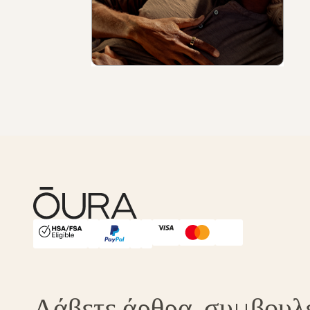
HSA/FSA Eligible
Affirm