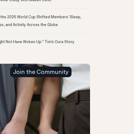
eive Study With Maven Clinic
the 2026 World Cup Shifted Members’ Sleep,
ss, and Activity Across the Globe
ight Not Have Woken Up:” Tim’s Oura Story
Join the Community