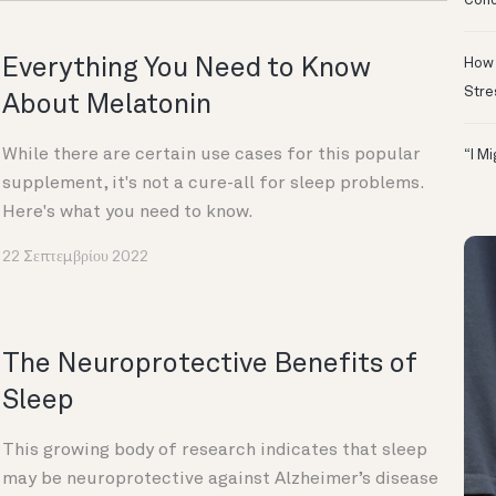
Conc
Everything You Need to Know
How 
Stre
About Melatonin
While there are certain use cases for this popular
“I M
supplement, it's not a cure-all for sleep problems.
Here's what you need to know.
22 Σεπτεμβρίου 2022
The Neuroprotective Benefits of
Sleep
This growing body of research indicates that sleep
may be neuroprotective against Alzheimer’s disease