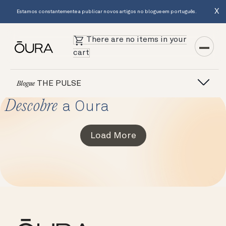
X
Estamos constantemente a publicar novos artigos no blogue em português.
There are no items in your
cart
THE PULSE
Blogue
Descobre
a Oura
Load More