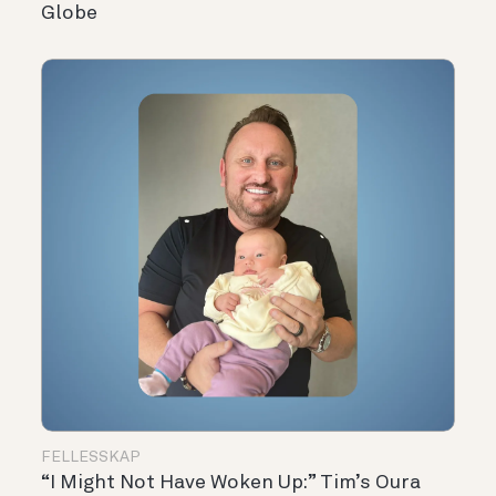
Globe
FELLESSKAP
“I Might Not Have Woken Up:” Tim’s Oura