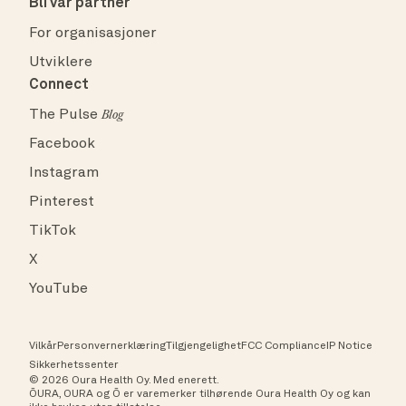
Bli vår partner
For organisasjoner
Utviklere
Connect
The Pulse
Blog
Facebook
Instagram
Pinterest
TikTok
X
YouTube
Vilkår
Personvernerklæring
Tilgjengelighet
FCC Compliance
IP Notice
Sikkerhetssenter
© 2026 Oura Health Oy. Med enerett.
ŌURA, OURA og Ō er varemerker tilhørende Oura Health Oy og kan