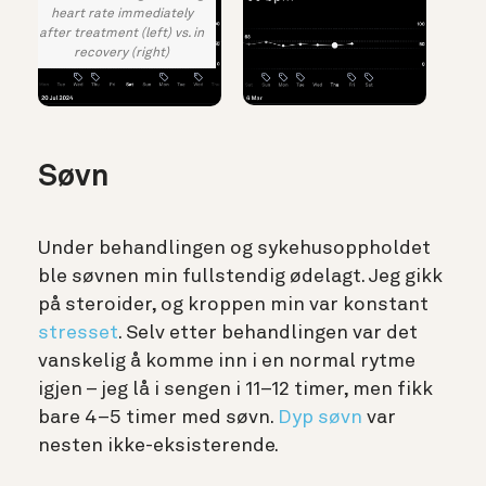
heart rate immediately
after treatment (left) vs. in
recovery (right)
Søvn
Under behandlingen og sykehusoppholdet
ble søvnen min fullstendig ødelagt. Jeg gikk
på steroider, og kroppen min var konstant
stresset
. Selv etter behandlingen var det
vanskelig å komme inn i en normal rytme
igjen – jeg lå i sengen i 11–12 timer, men fikk
bare 4–5 timer med søvn.
Dyp søvn
var
nesten ikke-eksisterende.