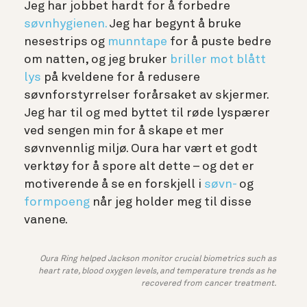
Jeg har jobbet hardt for å forbedre
søvnhygienen.
Jeg har begynt å bruke
nesestrips og
munntape
for å puste bedre
om natten, og jeg bruker
briller mot blått
lys
på kveldene for å redusere
søvnforstyrrelser forårsaket av skjermer.
Jeg har til og med byttet til røde lyspærer
ved sengen min for å skape et mer
søvnvennlig miljø. Oura har vært et godt
verktøy for å spore alt dette – og det er
motiverende å se en forskjell i
søvn-
og
formpoeng
når jeg holder meg til disse
vanene.
Oura Ring helped Jackson monitor crucial biometrics such as
heart rate, blood oxygen levels, and temperature trends as he
recovered from cancer treatment.