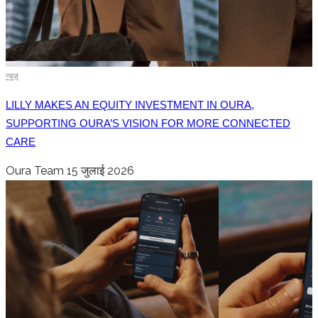
न्यूज़
LILLY MAKES AN EQUITY INVESTMENT IN OURA,
SUPPORTING OURA’S VISION FOR MORE CONNECTED
CARE
Oura Team
15 जुलाई 2026