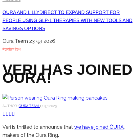
ŌURA AND LILLYDIRECT TO EXPAND SUPPORT FOR
PEOPLE USING GLP-1 THERAPIES WITH NEW TOOLS AND
SAVINGS OPTIONS
Oura Team
23 जून 2026
मेटाबॉलिक हेल्थ
VERI HAS JOINED
OURA!
AUTHOR:
OURA TEAM
17 जून 2025
Veri is thrilled to announce that
we have joined ŌURA
,
makers of the Oura Ring.