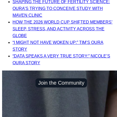
SHAPING THE FUTURE OF FERTILITY SCIENCE:
OURA’S TRYING TO CONCEIVE STUDY WITH
MAVEN CLINIC
HOW THE 2026 WORLD CUP SHIFTED MEMBERS’
SLEEP, STRESS, AND ACTIVITY ACROSS THE
GLOBE
“I MIGHT NOT HAVE WOKEN UP:” TIM’S OURA
STORY
“DATA SPEAKS A VERY TRUE STORY:” NICOLE’S
OURA STORY
Join the Community