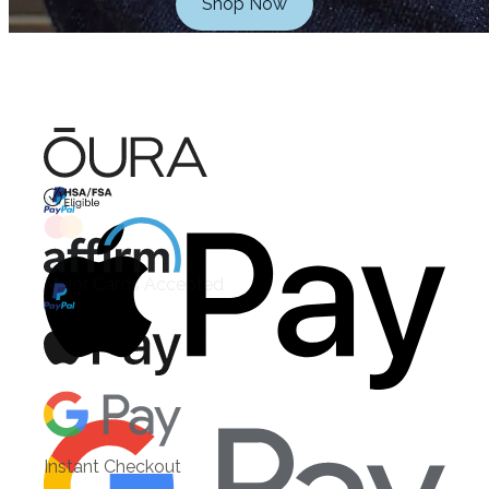
Shop Now
HSA/FSA Eligible
Affirm
Instant Checkout