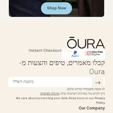
Shop Now
Instant Checkout
Major Cards Accepted
Affirm
HSA/FSA Eligible
קבלו מאמרים, טיפים והצעות מ-
Oura
לנו אכפת מאבטחת המידע שלכם.
ניתן לקרוא עוד במדיניות הפרטיות שלנו.
מדיניות הפרטיות
.
We care about protecting your data.
Read more in our
Privacy
.
Policy
Our Company