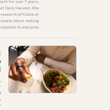
tech for over 7 years,
at Daily Harvest. She
research affiliate at
sionate about making
cessible to everyone.
t
n
l
,
r
d
o
f