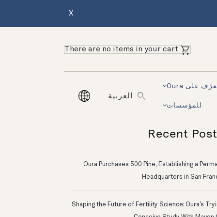
X
There are no items in your cart
رّف على Oura
العربية
للمؤسسات
Recent Pos
Oura Purchases 500 Pine, Establishing a Perm
Headquarters in San Fran
Shaping the Future of Fertility Science: Oura’s Try