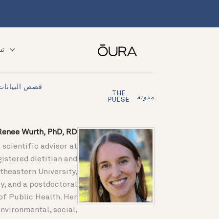
تس
قصص البيانات
THE
مدونة
PULSE
Renee Wurth, PhD, RD
scientific advisor at
gistered dietitian and
theastern University,
y, and a postdoctoral
of Public Health. Her
nvironmental, social,