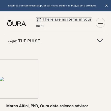
X
Estamos constantemente a publicar novos artigos no blogue em português.
There are no items in your
cart
THE PULSE
Blogue
Marco Altini, PhD, Oura data science advisor