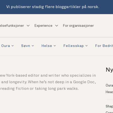
Vi publiserer stadig flere bloggartikler på norsk.
elsefunksjoner
Experience
For organisasjoner
 Oura
Søvn
Helse
Fellesskap
For Bedri
Ny
ew York-based editor and writer who specializes in
 and longevity. When he’s not deep in a Google Doc,
Oura
reading fiction or taking long park walks.
Head
Shapi