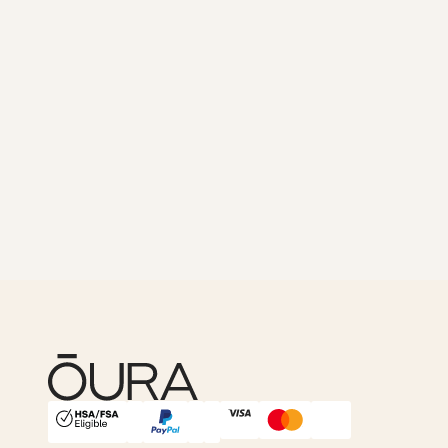
HSA/FSA Eligible
Affirm