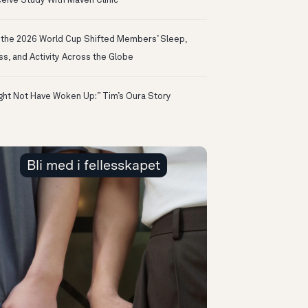
eive Study With Maven Clinic
the 2026 World Cup Shifted Members’ Sleep,
ss, and Activity Across the Globe
ight Not Have Woken Up:” Tim’s Oura Story
Bli med i fellesskapet