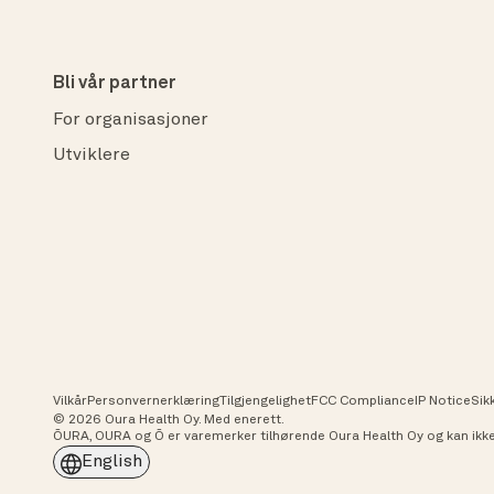
Bli vår partner
For organisasjoner
Utviklere
Vilkår
Personvernerklæring
Tilgjengelighet
FCC Compliance
IP Notice
Sik
© 2026 Oura Health Oy. Med enerett.
ŌURA, OURA og Ō er varemerker tilhørende Oura Health Oy og kan ikke 
English