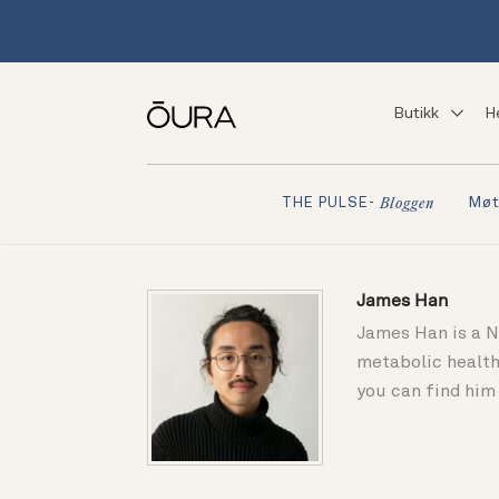
Butikk
H
Møt
THE PULSE-
Bloggen
James Han
James Han is a N
metabolic health
you can find him 