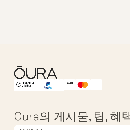
HSA/FSA Eligible
Affirm
Oura의 게시물, 팁, 