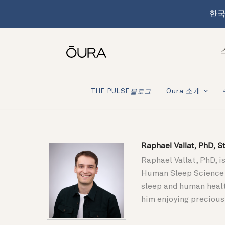
한국
Oura 소개
THE PULSE
블로그
Raphael Vallat, PhD, S
Raphael Vallat, PhD, i
Human Sleep Science at
sleep and human healt
him enjoying precious