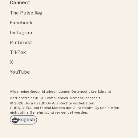
Connect
The Pulse
Blog
Facebook
Instagram
Pinterest
TikTok
X
YouTube
Allgemeine Geschäftsbedingungen
Datenschutzerklärung
Barrierefreiheit
FCC Compliance
IP Notice
Sicherheit
© 2026 Oura Health Oy. Alle Rechte vorbehalten.
ŌURA, OURA und Ō sind Marken der Oura Health Oy und dürfen
nicht ohne Genehmigung verwendet werden.
English