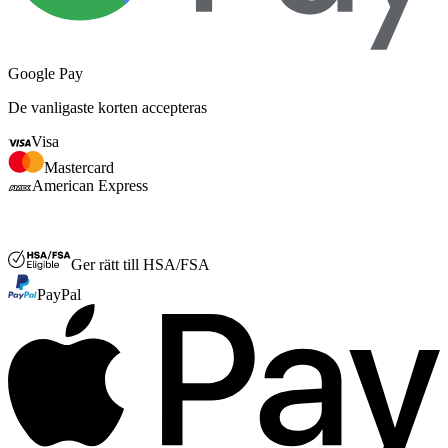
Google Pay
De vanligaste korten accepteras
Visa
Mastercard
American Express
FSA eller HSA
Ger rätt till HSA/FSA
PayPal