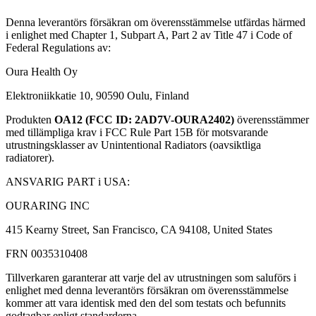
Denna leverantörs försäkran om överensstämmelse utfärdas härmed
i enlighet med Chapter 1, Subpart A, Part 2 av Title 47 i Code of
Federal Regulations av:
Oura Health Oy
Elektroniikkatie 10, 90590 Oulu, Finland
Produkten
OA12 (FCC ID: 2AD7V-OURA2402)
överensstämmer
med tillämpliga krav i FCC Rule Part 15B för motsvarande
utrustningsklasser av Unintentional Radiators (oavsiktliga
radiatorer).
ANSVARIG PART i USA:
OURARING INC
415 Kearny Street, San Francisco, CA 94108, United States
FRN 0035310408
Tillverkaren garanterar att varje del av utrustningen som saluförs i
enlighet med denna leverantörs försäkran om överensstämmelse
kommer att vara identisk med den del som testats och befunnits
godtagbar enligt standarderna.