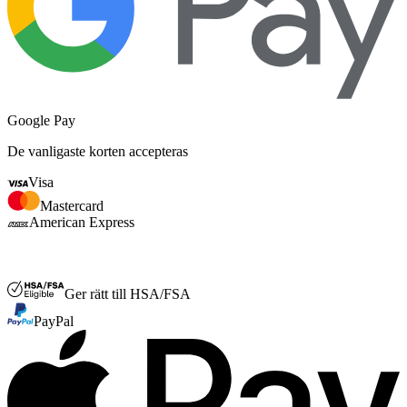
Google Pay
De vanligaste korten accepteras
Visa
Mastercard
American Express
FSA eller HSA
Ger rätt till HSA/FSA
PayPal