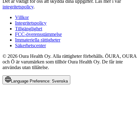
Det är viktigt för oss att skydda dina uppgifter.
Läs mer i vår
integritetspolicy
.
Villkor
Integritetspolicy
Tillgänglighet
FCC-överensstämmelse
Immateriella rättigheter
Säkerhetscenter
© 2026 Oura Health Oy. Alla rättigheter förbehålls. ŌURA, OURA
och Ō är varumärken som tillhör Oura Health Oy. De får inte
användas utan tillåtelse.
Language Preference:
Svenska