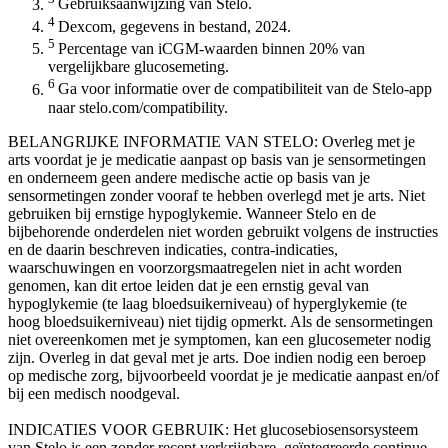
Gebruiksaanwijzing van Stelo.
4
Dexcom, gegevens in bestand, 2024.
5
Percentage van iCGM-waarden binnen 20% van
vergelijkbare glucosemeting.
6
Ga voor informatie over de compatibiliteit van de Stelo-app
naar stelo.com/compatibility.
BELANGRIJKE INFORMATIE VAN STELO: Overleg met je
arts voordat je je medicatie aanpast op basis van je sensormetingen
en onderneem geen andere medische actie op basis van je
sensormetingen zonder vooraf te hebben overlegd met je arts. Niet
gebruiken bij ernstige hypoglykemie. Wanneer Stelo en de
bijbehorende onderdelen niet worden gebruikt volgens de instructies
en de daarin beschreven indicaties, contra-indicaties,
waarschuwingen en voorzorgsmaatregelen niet in acht worden
genomen, kan dit ertoe leiden dat je een ernstig geval van
hypoglykemie (te laag bloedsuikerniveau) of hyperglykemie (te
hoog bloedsuikerniveau) niet tijdig opmerkt. Als de sensormetingen
niet overeenkomen met je symptomen, kan een glucosemeter nodig
zijn. Overleg in dat geval met je arts. Doe indien nodig een beroep
op medische zorg, bijvoorbeeld voordat je je medicatie aanpast en/of
bij een medisch noodgeval.
INDICATIES VOOR GEBRUIK: Het glucosebiosensorsysteem
van Stelo is een zonder recept verkrijgbare, geïntegreerde continue