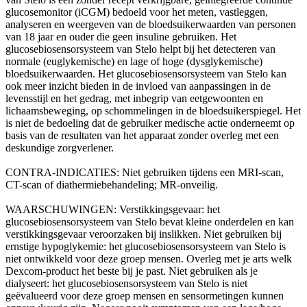
glucosemonitor (iCGM) bedoeld voor het meten, vastleggen,
analyseren en weergeven van de bloedsuikerwaarden van personen
van 18 jaar en ouder die geen insuline gebruiken. Het
glucosebiosensorsysteem van Stelo helpt bij het detecteren van
normale (euglykemische) en lage of hoge (dysglykemische)
bloedsuikerwaarden. Het glucosebiosensorsysteem van Stelo kan
ook meer inzicht bieden in de invloed van aanpassingen in de
levensstijl en het gedrag, met inbegrip van eetgewoonten en
lichaamsbeweging, op schommelingen in de bloedsuikerspiegel. Het
is niet de bedoeling dat de gebruiker medische actie onderneemt op
basis van de resultaten van het apparaat zonder overleg met een
deskundige zorgverlener.
CONTRA-INDICATIES: Niet gebruiken tijdens een MRI-scan,
CT-scan of diathermiebehandeling; MR-onveilig.
WAARSCHUWINGEN: Verstikkingsgevaar: het
glucosebiosensorsysteem van Stelo bevat kleine onderdelen en kan
verstikkingsgevaar veroorzaken bij inslikken. Niet gebruiken bij
ernstige hypoglykemie: het glucosebiosensorsysteem van Stelo is
niet ontwikkeld voor deze groep mensen. Overleg met je arts welk
Dexcom-product het beste bij je past. Niet gebruiken als je
dialyseert: het glucosebiosensorsysteem van Stelo is niet
geëvalueerd voor deze groep mensen en sensormetingen kunnen