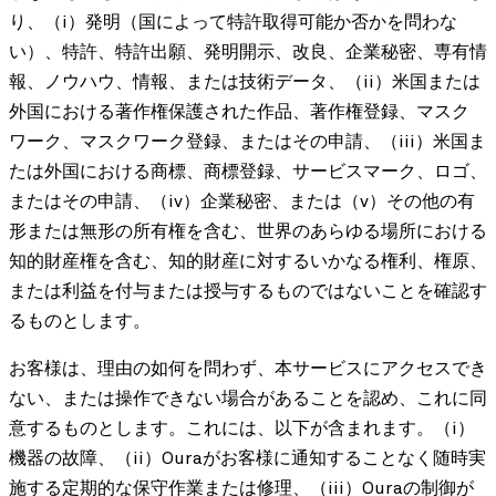
り、（i）発明（国によって特許取得可能か否かを問わな
い）、特許、特許出願、発明開示、改良、企業秘密、専有情
報、ノウハウ、情報、または技術データ、（ii）米国または
外国における著作権保護された作品、著作権登録、マスク
ワーク、マスクワーク登録、またはその申請、（iii）米国ま
たは外国における商標、商標登録、サービスマーク、ロゴ、
またはその申請、（iv）企業秘密、または（v）その他の有
形または無形の所有権を含む、世界のあらゆる場所における
知的財産権を含む、知的財産に対するいかなる権利、権原、
または利益を付与または授与するものではないことを確認す
るものとします。
お客様は、理由の如何を問わず、本サービスにアクセスでき
ない、または操作できない場合があることを認め、これに同
意するものとします。これには、以下が含まれます。（i）
機器の故障、（ii）Ouraがお客様に通知することなく随時実
施する定期的な保守作業または修理、（iii）Ouraの制御が