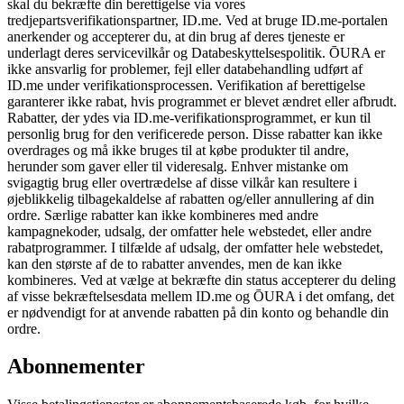
skal du bekræfte din berettigelse via vores
tredjepartsverifikationspartner, ID.me. Ved at bruge ID.me-portalen
anerkender og accepterer du, at din brug af deres tjeneste er
underlagt deres servicevilkår og Databeskyttelsespolitik. ŌURA er
ikke ansvarlig for problemer, fejl eller databehandling udført af
ID.me under verifikationsprocessen. Verifikation af berettigelse
garanterer ikke rabat, hvis programmet er blevet ændret eller afbrudt.
Rabatter, der ydes via ID.me-verifikationsprogrammet, er kun til
personlig brug for den verificerede person. Disse rabatter kan ikke
overdrages og må ikke bruges til at købe produkter til andre,
herunder som gaver eller til videresalg. Enhver mistanke om
svigagtig brug eller overtrædelse af disse vilkår kan resultere i
øjeblikkelig tilbagekaldelse af rabatten og/eller annullering af din
ordre. Særlige rabatter kan ikke kombineres med andre
kampagnekoder, udsalg, der omfatter hele webstedet, eller andre
rabatprogrammer. I tilfælde af udsalg, der omfatter hele webstedet,
kan den største af de to rabatter anvendes, men de kan ikke
kombineres. Ved at vælge at bekræfte din status accepterer du deling
af visse bekræftelsesdata mellem ID.me og ŌURA i det omfang, det
er nødvendigt for at anvende rabatten på din konto og behandle din
ordre.
Abonnementer