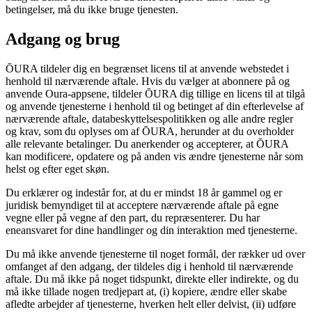
betingelser, må du ikke bruge tjenesten.
Adgang og brug
ŌURA tildeler dig en begrænset licens til at anvende webstedet i
henhold til nærværende aftale. Hvis du vælger at abonnere på og
anvende Oura-appsene, tildeler ŌURA dig tillige en licens til at tilgå
og anvende tjenesterne i henhold til og betinget af din efterlevelse af
nærværende aftale, databeskyttelsespolitikken og alle andre regler
og krav, som du oplyses om af ŌURA, herunder at du overholder
alle relevante betalinger. Du anerkender og accepterer, at ŌURA
kan modificere, opdatere og på anden vis ændre tjenesterne når som
helst og efter eget skøn.
Du erklærer og indestår for, at du er mindst 18 år gammel og er
juridisk bemyndiget til at acceptere nærværende aftale på egne
vegne eller på vegne af den part, du repræsenterer. Du har
eneansvaret for dine handlinger og din interaktion med tjenesterne.
Du må ikke anvende tjenesterne til noget formål, der rækker ud over
omfanget af den adgang, der tildeles dig i henhold til nærværende
aftale. Du må ikke på noget tidspunkt, direkte eller indirekte, og du
må ikke tillade nogen tredjepart at, (i) kopiere, ændre eller skabe
afledte arbejder af tjenesterne, hverken helt eller delvist, (ii) udføre