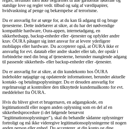
regler, herunder men ikke begrænset til alle gældende føderale og
statslige love og regler vedr. tilbud og salg af værdipapirer,
hvidvaskning af penge og bekæmpelse af terrorisme.
Du er ansvarlig for at sørge for, at du kan få adgang til og bruge
tjenesterne. Dette indebærer at sikre, at du har det nødvendige
kompatible hardware, Oura-appen, internetadgang, en
sikkerhedsapp, backup-enheder eller -tjenester og opfylder andre
krav. ŌURA påtager sig intet ansvar for at levere yderligere
mobilapps eller hardware. Du accepterer også, at ŌURA ikke er
ansvarlig for evt. datatab eller andre skader eller tab, der opstår i
forbindelse med din brug af tjenesterne, herunder manglende adgang
til passende sikkerheds- eller backup-enheder eller -tjenester.
Du er ansvarlig for at sikre, at din kundekonto hos ŌURA
indeholder nøjagtige og opdaterede informationer, herunder aktuelle
kontakt- og betalingsoplysninger. Du er desuden ansvarlig for
regelmæssigt at kontrollere den tilknyttede kundemailkonto for evt.
meddelelser fra ŌURA.
Hvis du bliver givet et brugernavn, en adgangskode, en
legitimationsfil eller nogen anden oplysning som en del af en
sikkerhedsprocedure (i det følgende benævnt
"legitimationsoplysninger"), skal du behandle sådanne oplysninger
fortroligt og må ikke videregive legitimationsoplysningerne til nogen
anden person eller enhed. Du accepterer, at din konto og dine