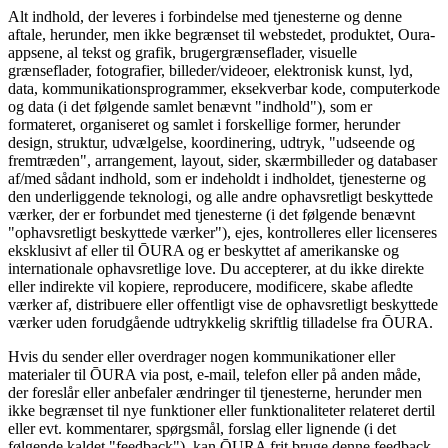
Alt indhold, der leveres i forbindelse med tjenesterne og denne
aftale, herunder, men ikke begrænset til webstedet, produktet, Oura-
appsene, al tekst og grafik, brugergrænseflader, visuelle
grænseflader, fotografier, billeder/videoer, elektronisk kunst, lyd,
data, kommunikationsprogrammer, eksekverbar kode, computerkode
og data (i det følgende samlet benævnt "indhold"), som er
formateret, organiseret og samlet i forskellige former, herunder
design, struktur, udvælgelse, koordinering, udtryk, "udseende og
fremtræden", arrangement, layout, sider, skærmbilleder og databaser
af/med sådant indhold, som er indeholdt i indholdet, tjenesterne og
den underliggende teknologi, og alle andre ophavsretligt beskyttede
værker, der er forbundet med tjenesterne (i det følgende benævnt
"ophavsretligt beskyttede værker"), ejes, kontrolleres eller licenseres
eksklusivt af eller til ŌURA og er beskyttet af amerikanske og
internationale ophavsretlige love. Du accepterer, at du ikke direkte
eller indirekte vil kopiere, reproducere, modificere, skabe afledte
værker af, distribuere eller offentligt vise de ophavsretligt beskyttede
værker uden forudgående udtrykkelig skriftlig tilladelse fra ŌURA.
Hvis du sender eller overdrager nogen kommunikationer eller
materialer til ŌURA via post, e-mail, telefon eller på anden måde,
der foreslår eller anbefaler ændringer til tjenesterne, herunder men
ikke begrænset til nye funktioner eller funktionaliteter relateret dertil
eller evt. kommentarer, spørgsmål, forslag eller lignende (i det
følgende kaldet "feedback"), kan ŌURA frit bruge denne feedback