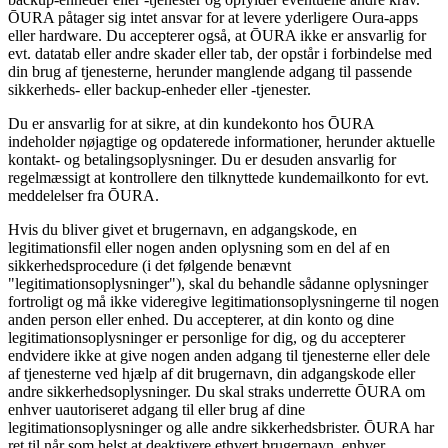
ŌURA påtager sig intet ansvar for at levere yderligere Oura-apps
eller hardware. Du accepterer også, at ŌURA ikke er ansvarlig for
evt. datatab eller andre skader eller tab, der opstår i forbindelse med
din brug af tjenesterne, herunder manglende adgang til passende
sikkerheds- eller backup-enheder eller -tjenester.
Du er ansvarlig for at sikre, at din kundekonto hos ŌURA
indeholder nøjagtige og opdaterede informationer, herunder aktuelle
kontakt- og betalingsoplysninger. Du er desuden ansvarlig for
regelmæssigt at kontrollere den tilknyttede kundemailkonto for evt.
meddelelser fra ŌURA.
Hvis du bliver givet et brugernavn, en adgangskode, en
legitimationsfil eller nogen anden oplysning som en del af en
sikkerhedsprocedure (i det følgende benævnt
"legitimationsoplysninger"), skal du behandle sådanne oplysninger
fortroligt og må ikke videregive legitimationsoplysningerne til nogen
anden person eller enhed. Du accepterer, at din konto og dine
legitimationsoplysninger er personlige for dig, og du accepterer
endvidere ikke at give nogen anden adgang til tjenesterne eller dele
af tjenesterne ved hjælp af dit brugernavn, din adgangskode eller
andre sikkerhedsoplysninger. Du skal straks underrette ŌURA om
enhver uautoriseret adgang til eller brug af dine
legitimationsoplysninger og alle andre sikkerhedsbrister. ŌURA har
ret til når som helst at deaktivere ethvert brugernavn, enhver