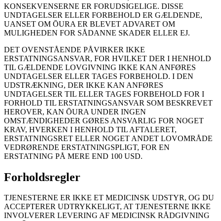
KONSEKVENSERNE ER FORUDSIGELIGE. DISSE
UNDTAGELSER ELLER FORBEHOLD ER GÆLDENDE,
UANSET OM ŌURA ER BLEVET ADVARET OM
MULIGHEDEN FOR SÅDANNE SKADER ELLER EJ.
DET OVENSTÅENDE PÅVIRKER IKKE
ERSTATNINGSANSVAR, FOR HVILKET DER I HENHOLD
TIL GÆLDENDE LOVGIVNING IKKE KAN ANFØRES
UNDTAGELSER ELLER TAGES FORBEHOLD. I DEN
UDSTRÆKNING, DER IKKE KAN ANFØRES
UNDTAGELSER TIL ELLER TAGES FORBEHOLD FOR I
FORHOLD TIL ERSTATNINGSANSVAR SOM BESKREVET
HEROVER, KAN ŌURA UNDER INGEN
OMSTÆNDIGHEDER GØRES ANSVARLIG FOR NOGET
KRAV, HVERKEN I HENHOLD TIL AFTALERET,
ERSTATNINGSRET ELLER NOGET ANDET LOVOMRÅDE
VEDRØRENDE ERSTATNINGSPLIGT, FOR EN
ERSTATNING PÅ MERE END 100 USD.
Forholdsregler
TJENESTERNE ER IKKE ET MEDICINSK UDSTYR, OG DU
ACCEPTERER UDTRYKKELIGT, AT TJENESTERNE IKKE
INVOLVERER LEVERING AF MEDICINSK RÅDGIVNING