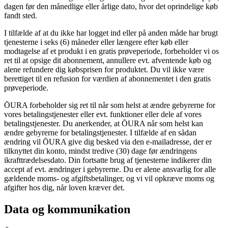
dagen før den månedlige eller årlige dato, hvor det oprindelige køb
fandt sted.
I tilfælde af at du ikke har logget ind eller på anden måde har brugt
tjenesterne i seks (6) måneder eller længere efter køb eller
modtagelse af et produkt i en gratis prøveperiode, forbeholder vi os
ret til at opsige dit abonnement, annullere evt. afventende køb og
alene refundere dig købsprisen for produktet. Du vil ikke være
berettiget til en refusion for værdien af abonnementet i den gratis
prøveperiode.
ŌURA forbeholder sig ret til når som helst at ændre gebyrerne for
vores betalingstjenester eller evt. funktioner eller dele af vores
betalingstjenester. Du anerkender, at ŌURA når som helst kan
ændre gebyrerne for betalingstjenester. I tilfælde af en sådan
ændring vil ŌURA give dig besked via den e-mailadresse, der er
tilknyttet din konto, mindst tredive (30) dage før ændringens
ikrafttrædelsesdato. Din fortsatte brug af tjenesterne indikerer din
accept af evt. ændringer i gebyrerne. Du er alene ansvarlig for alle
gældende moms- og afgiftsbetalinger, og vi vil opkræve moms og
afgifter hos dig, når loven kræver det.
Data og kommunikation