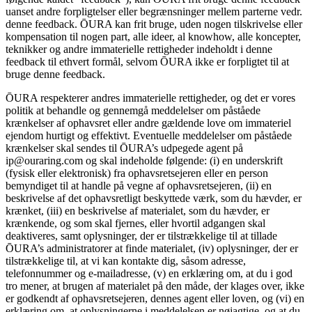
uanset andre forpligtelser eller begrænsninger mellem parterne vedr.
denne feedback. ŌURA kan frit bruge, uden nogen tilskrivelse eller
kompensation til nogen part, alle ideer, al knowhow, alle koncepter,
teknikker og andre immaterielle rettigheder indeholdt i denne
feedback til ethvert formål, selvom ŌURA ikke er forpligtet til at
bruge denne feedback.
ŌURA respekterer andres immaterielle rettigheder, og det er vores
politik at behandle og gennemgå meddelelser om påståede
krænkelser af ophavsret eller andre gældende love om immateriel
ejendom hurtigt og effektivt. Eventuelle meddelelser om påståede
krænkelser skal sendes til ŌURA’s udpegede agent på
ip@ouraring.com og skal indeholde følgende: (i) en underskrift
(fysisk eller elektronisk) fra ophavsretsejeren eller en person
bemyndiget til at handle på vegne af ophavsretsejeren, (ii) en
beskrivelse af det ophavsretligt beskyttede værk, som du hævder, er
krænket, (iii) en beskrivelse af materialet, som du hævder, er
krænkende, og som skal fjernes, eller hvortil adgangen skal
deaktiveres, samt oplysninger, der er tilstrækkelige til at tillade
ŌURA’s administratorer at finde materialet, (iv) oplysninger, der er
tilstrækkelige til, at vi kan kontakte dig, såsom adresse,
telefonnummer og e-mailadresse, (v) en erklæring om, at du i god
tro mener, at brugen af materialet på den måde, der klages over, ikke
er godkendt af ophavsretsejeren, dennes agent eller loven, og (vi) en
erklæring om, at oplysningerne i meddelelsen er nøjagtige, og at du