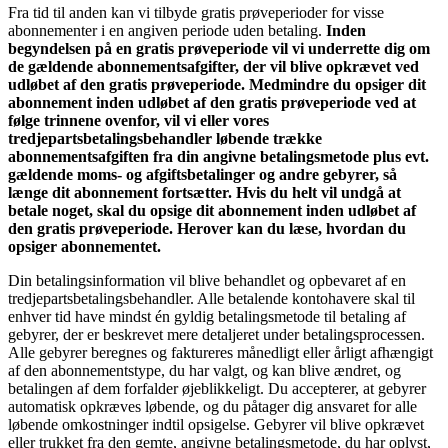
Fra tid til anden kan vi tilbyde gratis prøveperioder for visse
abonnementer i en angiven periode uden betaling.
Inden
begyndelsen på en gratis prøveperiode vil vi underrette dig om
de gældende abonnementsafgifter, der vil blive opkrævet ved
udløbet af den gratis prøveperiode. Medmindre du opsiger dit
abonnement inden udløbet af den gratis prøveperiode ved at
følge trinnene ovenfor, vil vi eller vores
tredjepartsbetalingsbehandler løbende trække
abonnementsafgiften fra din angivne betalingsmetode plus evt.
gældende moms- og afgiftsbetalinger og andre gebyrer, så
længe dit abonnement fortsætter. Hvis du helt vil undgå at
betale noget, skal du opsige dit abonnement inden udløbet af
den gratis prøveperiode. Herover kan du læse, hvordan du
opsiger abonnementet.
Din betalingsinformation vil blive behandlet og opbevaret af en
tredjepartsbetalingsbehandler. Alle betalende kontohavere skal til
enhver tid have mindst én gyldig betalingsmetode til betaling af
gebyrer, der er beskrevet mere detaljeret under betalingsprocessen.
Alle gebyrer beregnes og faktureres månedligt eller årligt afhængigt
af den abonnementstype, du har valgt, og kan blive ændret, og
betalingen af dem forfalder øjeblikkeligt. Du accepterer, at gebyrer
automatisk opkræves løbende, og du påtager dig ansvaret for alle
løbende omkostninger indtil opsigelse. Gebyrer vil blive opkrævet
eller trukket fra den gemte, angivne betalingsmetode, du har oplyst,