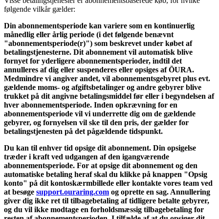
Visse betalingstjenester er abonnementsbaserede køb, for hvilke
følgende vilkår gælder:
Din abonnementsperiode kan variere som en kontinuerlig
månedlig eller årlig periode (i det følgende benævnt
"abonnementsperiode(r)") som beskrevet under købet af
betalingstjenesterne. Dit abonnement vil automatisk blive
fornyet for yderligere abonnementsperioder, indtil det
annulleres af dig eller suspenderes eller opsiges af ŌURA.
Medmindre vi angiver andet, vil abonnementsgebyret plus evt.
gældende moms- og afgiftsbetalinger og andre gebyrer blive
trukket på dit angivne betalingsmiddel før eller i begyndelsen af
hver abonnementsperiode. Inden opkrævning for en
abonnementsperiode vil vi underrette dig om de gældende
gebyrer, og fornyelsen vil ske til den pris, der gælder for
betalingstjenesten på det pågældende tidspunkt.
Du kan til enhver tid opsige dit abonnement. Din opsigelse
træder i kraft ved udgangen af den igangværende
abonnementsperiode. For at opsige dit abonnement og den
automatiske betaling heraf skal du klikke på knappen "Opsig
konto" på dit kontoskærmbillede eller kontakte vores team ved
at besøge
support.ouraring.com
og oprette en sag. Annullering
giver dig ikke ret til tilbagebetaling af tidligere betalte gebyrer,
og du vil ikke modtage en forholdsmæssig tilbagebetaling for
resten af abonnementsperioden. I tilfælde af at du opsiger dit