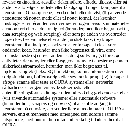
reverse engineering, adskille, dekompilere, afkode, tilpasse eller på
anden vis forsøge at udlede eller få adgang til nogen komponent af
tjenesterne i Oura-appsene, hverken helt eller delvist, (iii) anvende
tjenesterne på nogen måde eller til noget formål, der krænker,
misbruger eller på anden vis overtræder nogen persons immaterielle
ejendomsret eller anden rettighed (herunder, men ikke begrænset til,
data scraping og web scraping), eller som på anden vis overtræder
nogen lov, bestemmelse eller andet juridisk krav, (iv) bruge
tjenesterne til at indføre, eksekvere eller forsøge at eksekvere
ondsindet kode, herunder, men ikke begrænset til, vira, orme,
trojanske heste og enhver anden skadelig software, (v) foretage
aktiviteter, der udnytter eller forsøger at udnytte tjenesterne gennem
sikkerhedssårbarheder, herunder, men ikke begrænset til,
injektionsangreb (f.eks. SQL-injektion, kommandoinjektion eller
script-injektion), bufferoverløb eller sessionskapring, (iv) forsøge at
afsøge, scanne eller teste et ŌURA-systems eller -netværks
sårbarheder eller gennembryde sikkerheds- eller
autentificeringsforanstaltninger uden udtrykkelig godkendelse, eller
(vii) anvende automatiske systemer eller automatisk software
(herunder bots, scrapers og crawlers) til at skaffe adgang til
tjenesterne på en måde, der sender flere anmodninger til ŌURAs
servere, end et menneske med rimelighed kan udføre i samme
tidsperiode, medmindre du har fået udtrykkelig tilladelse hertil af
ŌURA.