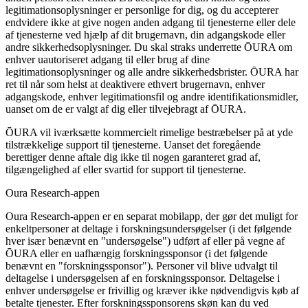
legitimationsoplysninger er personlige for dig, og du accepterer
endvidere ikke at give nogen anden adgang til tjenesterne eller dele
af tjenesterne ved hjælp af dit brugernavn, din adgangskode eller
andre sikkerhedsoplysninger. Du skal straks underrette ŌURA om
enhver uautoriseret adgang til eller brug af dine
legitimationsoplysninger og alle andre sikkerhedsbrister. ŌURA har
ret til når som helst at deaktivere ethvert brugernavn, enhver
adgangskode, enhver legitimationsfil og andre identifikationsmidler,
uanset om de er valgt af dig eller tilvejebragt af ŌURA.
ŌURA vil iværksætte kommercielt rimelige bestræbelser på at yde
tilstrækkelige support til tjenesterne. Uanset det foregående
berettiger denne aftale dig ikke til nogen garanteret grad af,
tilgængelighed af eller svartid for support til tjenesterne.
Oura Research-appen
Oura Research-appen er en separat mobilapp, der gør det muligt for
enkeltpersoner at deltage i forskningsundersøgelser (i det følgende
hver især benævnt en "undersøgelse") udført af eller på vegne af
ŌURA eller en uafhængig forskningssponsor (i det følgende
benævnt en "forskningssponsor"). Personer vil blive udvalgt til
deltagelse i undersøgelsen af en forskningssponsor. Deltagelse i
enhver undersøgelse er frivillig og kræver ikke nødvendigvis køb af
betalte tjenester. Efter forskningssponsorens skøn kan du ved