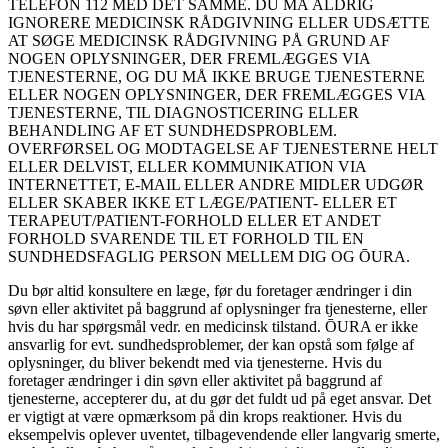
TELEFON 112 MED DET SAMME. DU MÅ ALDRIG
IGNORERE MEDICINSK RÅDGIVNING ELLER UDSÆTTE
AT SØGE MEDICINSK RÅDGIVNING PÅ GRUND AF
NOGEN OPLYSNINGER, DER FREMLÆGGES VIA
TJENESTERNE, OG DU MÅ IKKE BRUGE TJENESTERNE
ELLER NOGEN OPLYSNINGER, DER FREMLÆGGES VIA
TJENESTERNE, TIL DIAGNOSTICERING ELLER
BEHANDLING AF ET SUNDHEDSPROBLEM.
OVERFØRSEL OG MODTAGELSE AF TJENESTERNE HELT
ELLER DELVIST, ELLER KOMMUNIKATION VIA
INTERNETTET, E-MAIL ELLER ANDRE MIDLER UDGØR
ELLER SKABER IKKE ET LÆGE/PATIENT- ELLER ET
TERAPEUT/PATIENT-FORHOLD ELLER ET ANDET
FORHOLD SVARENDE TIL ET FORHOLD TIL EN
SUNDHEDSFAGLIG PERSON MELLEM DIG OG ŌURA.
Du bør altid konsultere en læge, før du foretager ændringer i din
søvn eller aktivitet på baggrund af oplysninger fra tjenesterne, eller
hvis du har spørgsmål vedr. en medicinsk tilstand. ŌURA er ikke
ansvarlig for evt. sundhedsproblemer, der kan opstå som følge af
oplysninger, du bliver bekendt med via tjenesterne. Hvis du
foretager ændringer i din søvn eller aktivitet på baggrund af
tjenesterne, accepterer du, at du gør det fuldt ud på eget ansvar. Det
er vigtigt at være opmærksom på din krops reaktioner. Hvis du
eksempelvis oplever uventet, tilbagevendende eller langvarig smerte,