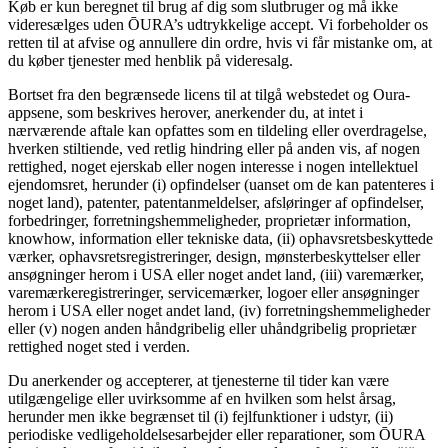
Køb er kun beregnet til brug af dig som slutbruger og må ikke
videresælges uden ŌURA’s udtrykkelige accept. Vi forbeholder os
retten til at afvise og annullere din ordre, hvis vi får mistanke om, at
du køber tjenester med henblik på videresalg.
Bortset fra den begrænsede licens til at tilgå webstedet og Oura-
appsene, som beskrives herover, anerkender du, at intet i
nærværende aftale kan opfattes som en tildeling eller overdragelse,
hverken stiltiende, ved retlig hindring eller på anden vis, af nogen
rettighed, noget ejerskab eller nogen interesse i nogen intellektuel
ejendomsret, herunder (i) opfindelser (uanset om de kan patenteres i
noget land), patenter, patentanmeldelser, afsløringer af opfindelser,
forbedringer, forretningshemmeligheder, proprietær information,
knowhow, information eller tekniske data, (ii) ophavsretsbeskyttede
værker, ophavsretsregistreringer, design, mønsterbeskyttelser eller
ansøgninger herom i USA eller noget andet land, (iii) varemærker,
varemærkeregistreringer, servicemærker, logoer eller ansøgninger
herom i USA eller noget andet land, (iv) forretningshemmeligheder
eller (v) nogen anden håndgribelig eller uhåndgribelig proprietær
rettighed noget sted i verden.
Du anerkender og accepterer, at tjenesterne til tider kan være
utilgængelige eller uvirksomme af en hvilken som helst årsag,
herunder men ikke begrænset til (i) fejlfunktioner i udstyr, (ii)
periodiske vedligeholdelsesarbejder eller reparationer, som ŌURA