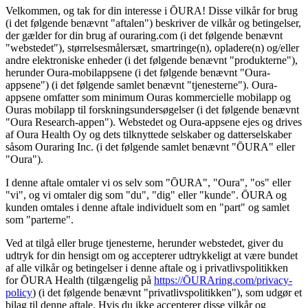
Velkommen, og tak for din interesse i ŌURA! Disse vilkår for brug
(i det følgende benævnt "aftalen") beskriver de vilkår og betingelser,
der gælder for din brug af ouraring.com (i det følgende benævnt
"webstedet"), størrelsesmålersæt, smartringe(n), opladere(n) og/eller
andre elektroniske enheder (i det følgende benævnt "produkterne"),
herunder Oura-mobilappsene (i det følgende benævnt "Oura-
appsene") (i det følgende samlet benævnt "tjenesterne"). Oura-
appsene omfatter som minimum Ouras kommercielle mobilapp og
Ouras mobilapp til forskningsundersøgelser (i det følgende benævnt
"Oura Research-appen"). Webstedet og Oura-appsene ejes og drives
af Oura Health Oy og dets tilknyttede selskaber og datterselskaber
såsom Ouraring Inc. (i det følgende samlet benævnt "ŌURA" eller
"Oura").
I denne aftale omtaler vi os selv som "ŌURA", "Oura", "os" eller
"vi", og vi omtaler dig som "du", "dig" eller "kunde". ŌURA og
kunden omtales i denne aftale individuelt som en "part" og samlet
som "parterne".
Ved at tilgå eller bruge tjenesterne, herunder webstedet, giver du
udtryk for din hensigt om og accepterer udtrykkeligt at være bundet
af alle vilkår og betingelser i denne aftale og i privatlivspolitikken
for ŌURA Health (tilgængelig på
https://ŌURAring.com/privacy-
policy
) (i det følgende benævnt "privatlivspolitikken"), som udgør et
bilag til denne aftale. Hvis du ikke accepterer disse vilkår og