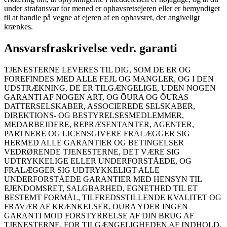
under strafansvar for mened er ophavsretsejeren eller er bemyndiget
til at handle på vegne af ejeren af en ophavsret, der angiveligt
krænkes.
Ansvarsfraskrivelse vedr. garanti
TJENESTERNE LEVERES TIL DIG, SOM DE ER OG
FOREFINDES MED ALLE FEJL OG MANGLER, OG I DEN
UDSTRÆKNING, DE ER TILGÆNGELIGE, UDEN NOGEN
GARANTI AF NOGEN ART, OG ŌURA OG ŌURAS
DATTERSELSKABER, ASSOCIEREDE SELSKABER,
DIREKTIONS- OG BESTYRELSESMEDLEMMER,
MEDARBEJDERE, REPRÆSENTANTER, AGENTER,
PARTNERE OG LICENSGIVERE FRALÆGGER SIG
HERMED ALLE GARANTIER OG BETINGELSER
VEDRØRENDE TJENESTERNE, DET VÆRE SIG
UDTRYKKELIGE ELLER UNDERFORSTÅEDE, OG
FRALÆGGER SIG UDTRYKKELIGT ALLE
UNDERFORSTÅEDE GARANTIER MED HENSYN TIL
EJENDOMSRET, SALGBARHED, EGNETHED TIL ET
BESTEMT FORMÅL, TILFREDSSTILLENDE KVALITET OG
FRAVÆR AF KRÆNKELSER. ŌURA YDER INGEN
GARANTI MOD FORSTYRRELSE AF DIN BRUG AF
TJENESTERNE, FOR TILGÆNGELIGHEDEN AF INDHOLD,