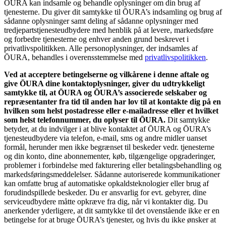
ŌURA kan indsamle og behandle oplysninger om din brug af
tjenesterne. Du giver dit samtykke til ŌURA’s indsamling og brug af
sådanne oplysninger samt deling af sådanne oplysninger med
tredjepartstjenesteudbydere med henblik på at levere, markedsføre
og forbedre tjenesterne og enhver anden grund beskrevet i
privatlivspolitikken. Alle personoplysninger, der indsamles af
ŌURA, behandles i overensstemmelse med
privatlivspolitikken
.
Ved at acceptere betingelserne og vilkårene i denne aftale og
give ŌURA dine kontaktoplysninger, giver du udtrykkeligt
samtykke til, at ŌURA og ŌURA’s associerede selskaber og
repræsentanter fra tid til anden har lov til at kontakte dig på en
hvilken som helst postadresse eller e-mailadresse eller et hvilket
som helst telefonnummer, du oplyser til ŌURA.
Dit samtykke
betyder, at du indvilger i at blive kontaktet af ŌURA og ŌURA’s
tjenesteudbydere via telefon, e-mail, sms og andre midler uanset
formål, herunder men ikke begrænset til beskeder vedr. tjenesterne
og din konto, dine abonnementer, køb, tilgængelige opgraderinger,
problemer i forbindelse med fakturering eller betalingsbehandling og
markedsføringsmeddelelser. Sådanne autoriserede kommunikationer
kan omfatte brug af automatiske opkaldsteknologier eller brug af
forudindspillede beskeder. Du er ansvarlig for evt. gebyrer, dine
serviceudbydere måtte opkræve fra dig, når vi kontakter dig. Du
anerkender yderligere, at dit samtykke til det ovenstående ikke er en
betingelse for at bruge ŌURA’s tjenester, og hvis du ikke ønsker at