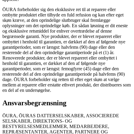
ŌURA forbeholder sig den eksklusive ret til at reparere eller
ombytte produktet eller tilbyde en fuld refusion og kan efter eget
skøn kræve, at den oprindelige slutbruger skal fremlægge
oplysninger om det oprindelige køb. En sådan løsning er dit eneste
og eksklusive retsmiddel for enhver overtrædelse af denne
begrænsede garanti. Nye produkter, der er blevet repareret eller
ombyttet i henhold til garantien, er dækket af den af følgende nye
garantiperioder, som er længst: halvfems (90) dage eller den
resterende del af den oprindelige garantiperiode på et (1) år.
Renoverede produkter, der er blevet repareret eller ombyttet i
henhold til garantien, er dækket af den af følgende nye
garantiperioder, som er længst: femogfyrre (45) dage eller den
resterende del af den oprindelige garantiperiode på halvfems (90)
dage. ŌURA forbeholder sig retten til efter eget skøn at vælge
mellem at reparere eller erstatte ethvert produkt, der distribueres som
en del af en undersøgelse.
Ansvarsbegrænsning
ŌURA, ŌURAS DATTERSELSKABER, ASSOCIEREDE
SELSKABER, DIREKTIONS- OG
BESTYRELSESMEDLEMMER, MEDARBEJDERE,
REPRÆSENTANTER, AGENTER, PARTNERE OG