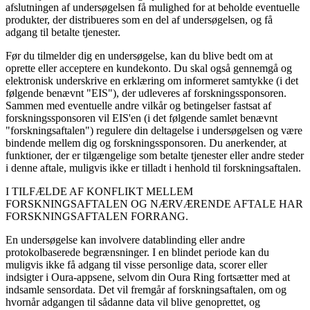
afslutningen af ​​undersøgelsen få mulighed for at beholde eventuelle
produkter, der distribueres som en del af undersøgelsen, og få
adgang til betalte tjenester.
Før du tilmelder dig en undersøgelse, kan du blive bedt om at
oprette eller acceptere en kundekonto. Du skal også gennemgå og
elektronisk underskrive en erklæring om informeret samtykke (i det
følgende benævnt "EIS"), der udleveres af forskningssponsoren.
Sammen med eventuelle andre vilkår og betingelser fastsat af
forskningssponsoren vil EIS'en (i det følgende samlet benævnt
"forskningsaftalen") regulere din deltagelse i undersøgelsen og være
bindende mellem dig og forskningssponsoren. Du anerkender, at
funktioner, der er tilgængelige som betalte tjenester eller andre steder
i denne aftale, muligvis ikke er tilladt i henhold til forskningsaftalen.
I TILFÆLDE AF KONFLIKT MELLEM
FORSKNINGSAFTALEN OG NÆRVÆRENDE AFTALE HAR
FORSKNINGSAFTALEN FORRANG.
En undersøgelse kan involvere datablinding eller andre
protokolbaserede begrænsninger. I en blindet periode kan du
muligvis ikke få adgang til visse personlige data, scorer eller
indsigter i Oura-appsene, selvom din Oura Ring fortsætter med at
indsamle sensordata. Det vil fremgår af forskningsaftalen, om og
hvornår adgangen til sådanne data vil blive genoprettet, og