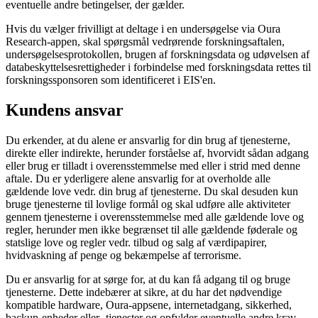
eventuelle andre betingelser, der gælder.
Hvis du vælger frivilligt at deltage i en undersøgelse via Oura
Research-appen, skal spørgsmål vedrørende forskningsaftalen,
undersøgelsesprotokollen, brugen af ​​forskningsdata og udøvelsen af ​​
databeskyttelsesrettigheder i forbindelse med forskningsdata rettes til
forskningssponsoren som identificeret i EIS'en.
Kundens ansvar
Du erkender, at du alene er ansvarlig for din brug af tjenesterne,
direkte eller indirekte, herunder forståelse af, hvorvidt sådan adgang
eller brug er tilladt i overensstemmelse med eller i strid med denne
aftale. Du er yderligere alene ansvarlig for at overholde alle
gældende love vedr. din brug af tjenesterne. Du skal desuden kun
bruge tjenesterne til lovlige formål og skal udføre alle aktiviteter
gennem tjenesterne i overensstemmelse med alle gældende love og
regler, herunder men ikke begrænset til alle gældende føderale og
statslige love og regler vedr. tilbud og salg af værdipapirer,
hvidvaskning af penge og bekæmpelse af terrorisme.
Du er ansvarlig for at sørge for, at du kan få adgang til og bruge
tjenesterne. Dette indebærer at sikre, at du har det nødvendige
kompatible hardware, Oura-appsene, internetadgang, sikkerhed,
backup-enheder eller -tjenester og opfylder eventuelle andre krav.