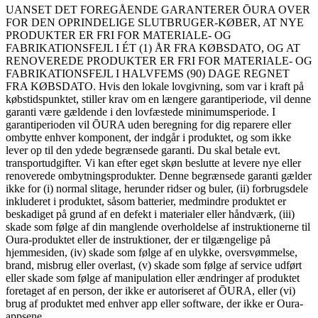
UANSET DET FOREGÅENDE GARANTERER ŌURA OVER
FOR DEN OPRINDELIGE SLUTBRUGER-KØBER, AT NYE
PRODUKTER ER FRI FOR MATERIALE- OG
FABRIKATIONSFEJL I ÉT (1) ÅR FRA KØBSDATO, OG AT
RENOVEREDE PRODUKTER ER FRI FOR MATERIALE- OG
FABRIKATIONSFEJL I HALVFEMS (90) DAGE REGNET
FRA KØBSDATO. Hvis den lokale lovgivning, som var i kraft på
købstidspunktet, stiller krav om en længere garantiperiode, vil denne
garanti være gældende i den lovfæstede minimumsperiode. I
garantiperioden vil ŌURA uden beregning for dig reparere eller
ombytte enhver komponent, der indgår i produktet, og som ikke
lever op til den ydede begrænsede garanti. Du skal betale evt.
transportudgifter. Vi kan efter eget skøn beslutte at levere nye eller
renoverede ombytningsprodukter. Denne begrænsede garanti gælder
ikke for (i) normal slitage, herunder ridser og buler, (ii) forbrugsdele
inkluderet i produktet, såsom batterier, medmindre produktet er
beskadiget på grund af en defekt i materialer eller håndværk, (iii)
skade som følge af din manglende overholdelse af instruktionerne til
Oura-produktet eller de instruktioner, der er tilgængelige på
hjemmesiden, (iv) skade som følge af en ulykke, oversvømmelse,
brand, misbrug eller overlast, (v) skade som følge af service udført
eller skade som følge af manipulation eller ændringer af produktet
foretaget af en person, der ikke er autoriseret af ŌURA, eller (vi)
brug af produktet med enhver app eller software, der ikke er Oura-
appsene.