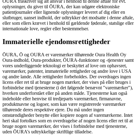
ŌURA fraskriver sig alt ansvar i henhold til denne aftale for evt.
oplysninger, du giver til ŌURA, der kan udgøre elektroniske
patientjournaler eller lignende oplysninger leveret af dig eller en
slutbruger, uanset indhold, der udtrykker det modsatte i denne aftale,
eller som ellers krævet i henhold til gældende føderale, statslige eller
internationale love, regler eller bestemmelser.
Immaterielle ejendomsrettigheder
ŌURA, Ō og OURA er varemærker tilhørende Oura Health Oy
Oura-indhold, Oura-produkter, ŌURA-funktioner og -tjenester samt
vores underliggende teknologi er beskyttet af love om ophavsret,
varemærker, patenter, immaterielle rettigheder og andre love i USA
og andre lande. Alle rettigheder forbeholdes. Der overdrages ingen
licens eller ret til at bruge nogen mærker, der vises på eller bruges i
forbindelse med tjenesterne (i det følgende benævnt "varemærker"),
hverken underforstået eller på anden måde. Tjenesterne kan også
indeholde eller henvise til tredjeparts varemærker, firmanavne,
produktnavne og logoer, som kan være registrerede varemærker
tilhørende deres respektive ejere. Du må under ingen
omstændigheder benytte eller kopiere nogen af varemærkerne. Intet
heri skal fortolkes som en overdragelse af nogen licens eller ret til at
bruge nogen varemærker, der vises i forbindelse med tjenesterne,
uden ŌURA’s udtrykkelige skriftlige tilladelse.