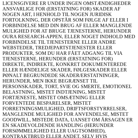
LICENSGIVERE ER UNDER INGEN OMSTÆNDIGHEDER
ANSVARLIGE FOR (ERSTATNING FOR) SKADER AF
NOGEN ART, I HENHOLD TIL NOGEN JURIDISK
FORTOLKNING, DER OPSTÅR SOM FØLGE AF ELLER I
FORBINDELSE MED DIN BRUG AF ELLER MANGLENDE
MULIGHED FOR AT BRUGE TJENESTERNE, HERUNDER
OURA RESEARCH-APPEN, ELLER NOGET INDHOLD MED
FORBINDELSE TIL TJENESTERNE ELLER ANDRE
WEBSTEDER, TREDJEPARTSTJENESTER ELLER
PRODUKTER, SOM DU HAR FÅET ADGANG TIL VIA
TJENESTERNE, HERUNDER (ERSTATNING FOR)
DIREKTE, INDIREKTE, KONKRET DOKUMENTEREDE
ELLER HÆNDELIGE SKADER, FØLGESKADER ELLER
PØNALT BEGRUNDEDE SKADER/ERSTATNINGER,
HERUNDER, MEN IKKE BEGRÆNSET TIL
PERSONSKADER, TORT, SVIE OG SMERTE, EMOTIONEL
BELASTNING, MISTET INDTJENING, MISTET
FORTJENESTE, MISTET OMSÆTNING ELLER
FORVENTEDE BESPARELSER, MISTET
FORRETNINGSMULIGHED, DRIFTSFORSTYRRELSER,
MANGLENDE MULIGHED FOR ANVENDELSE, MISTET
GOODWILL, MISTEDE DATA, UANSET OM ÅRSAGEN ER
EN SKADEVOLDENDE HANDLING (HERUNDER
FORSØMMELIGHED ELLER UAGTSOMHED),
KONTRAKTBRUD ELLER ANDET, SELV HVIS