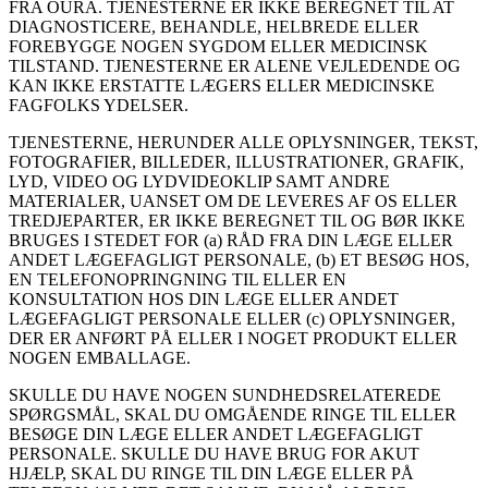
FRA ŌURA. TJENESTERNE ER IKKE BEREGNET TIL AT
DIAGNOSTICERE, BEHANDLE, HELBREDE ELLER
FOREBYGGE NOGEN SYGDOM ELLER MEDICINSK
TILSTAND. TJENESTERNE ER ALENE VEJLEDENDE OG
KAN IKKE ERSTATTE LÆGERS ELLER MEDICINSKE
FAGFOLKS YDELSER.
TJENESTERNE, HERUNDER ALLE OPLYSNINGER, TEKST,
FOTOGRAFIER, BILLEDER, ILLUSTRATIONER, GRAFIK,
LYD, VIDEO OG LYDVIDEOKLIP SAMT ANDRE
MATERIALER, UANSET OM DE LEVERES AF OS ELLER
TREDJEPARTER, ER IKKE BEREGNET TIL OG BØR IKKE
BRUGES I STEDET FOR (a) RÅD FRA DIN LÆGE ELLER
ANDET LÆGEFAGLIGT PERSONALE, (b) ET BESØG HOS,
EN TELEFONOPRINGNING TIL ELLER EN
KONSULTATION HOS DIN LÆGE ELLER ANDET
LÆGEFAGLIGT PERSONALE ELLER (c) OPLYSNINGER,
DER ER ANFØRT PÅ ELLER I NOGET PRODUKT ELLER
NOGEN EMBALLAGE.
SKULLE DU HAVE NOGEN SUNDHEDSRELATEREDE
SPØRGSMÅL, SKAL DU OMGÅENDE RINGE TIL ELLER
BESØGE DIN LÆGE ELLER ANDET LÆGEFAGLIGT
PERSONALE. SKULLE DU HAVE BRUG FOR AKUT
HJÆLP, SKAL DU RINGE TIL DIN LÆGE ELLER PÅ