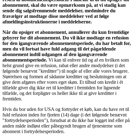
abonnement, skal du være opmærksom på, at vi stadig kan
sende dig salgsfremmende meddelelser, medmindre du
fravælger at modtage disse meddelelser ved at følge
afmeldingsinstruktionerne i meddelelserne.
Når du opsiger et abonnement, annullerer du kun fremtidige
gebyrer for dit abonnement. Du vil ikke modtage en refusion
for den igangværende abonnementsperiode, du har betalt for,
men du vil fortsat have fuld adgang til det pågældende
abonnement indtil udgangen af den igangværende
abonnementsperiode.
Vi kan til enhver tid og af en hvilken som
helst grund give en refusion, rabat eller andre modydelser (i det
følgende benævnt "kreditter") til nogle af eller alle vores brugere.
Størrelsen og formen af sådanne kreditter og beslutningen om at
give dem afgøres efter vores eget skøn. Et tilbud om kredit i ét
tilfælde giver dig ikke ret til kreditter i fremtiden for lignende
tilfælde, og det forpligter os heller ikke til at give kreditter i
fremtiden.
Hvis du bor uden for USA og fortryder et køb, kan du have ret til
fuld refusion inden for fjorten (14) dage (i det følgende benævnt
"fortrydelsesperioden"), forudsat at du ikke har logget ind eller på
anden måde indløst eller påbegyndt brugen af tjenesterne som
abonnent i fortrydelsesperioden.