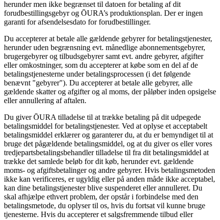
herunder men ikke begrænset til datoen for betaling af dit
forudbestillingsgebyr og ŌURA’s produktionsplan. Der er ingen
garanti for afsendelsesdato for forudbestillinger.
Du accepterer at betale alle gældende gebyrer for betalingstjenester,
herunder uden begrænsning evt. månedlige abonnementsgebyrer,
brugergebyrer og tilbudsgebyrer samt evt. andre gebyrer, afgifter
eller omkostninger, som du accepterer at købe som en del af de
betalingstjenesterne under betalingsprocessen (i det følgende
benævnt "gebyrer"). Du accepterer at betale alle gebyrer, alle
gældende skatter og afgifter og al moms, der påløber inden opsigelse
eller annullering af aftalen.
Du giver ŌURA tilladelse til at trække betaling på dit udpegede
betalingsmiddel for betalingstjenester. Ved at oplyse et acceptabelt
betalingsmiddel erklærer og garanterer du, at du er bemyndiget til at
bruge det pågældende betalingsmiddel, og at du giver os eller vores
tredjepartsbetalingsbehandler tilladelse til fra dit betalingsmiddel at
trække det samlede beløb for dit køb, herunder evt. gældende
moms- og afgiftsbetalinger og andre gebyrer. Hvis betalingsmetoden
ikke kan verificeres, er ugyldig eller på anden måde ikke acceptabel,
kan dine betalingstjenester blive suspenderet eller annulleret. Du
skal afhjælpe ethvert problem, der opstår i forbindelse med den
betalingsmetode, du oplyser til os, hvis du fortsat vil kunne bruge
tjenesterne. Hvis du accepterer et salgsfremmende tilbud eller