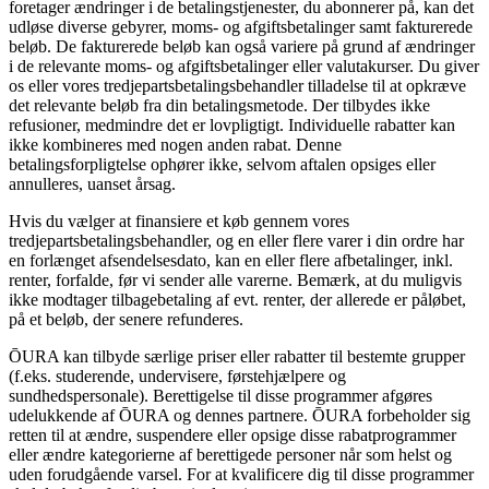
foretager ændringer i de betalingstjenester, du abonnerer på, kan det
udløse diverse gebyrer, moms- og afgiftsbetalinger samt fakturerede
beløb. De fakturerede beløb kan også variere på grund af ændringer
i de relevante moms- og afgiftsbetalinger eller valutakurser. Du giver
os eller vores tredjepartsbetalingsbehandler tilladelse til at opkræve
det relevante beløb fra din betalingsmetode. Der tilbydes ikke
refusioner, medmindre det er lovpligtigt. Individuelle rabatter kan
ikke kombineres med nogen anden rabat. Denne
betalingsforpligtelse ophører ikke, selvom aftalen opsiges eller
annulleres, uanset årsag.
Hvis du vælger at finansiere et køb gennem vores
tredjepartsbetalingsbehandler, og en eller flere varer i din ordre har
en forlænget afsendelsesdato, kan en eller flere afbetalinger, inkl.
renter, forfalde, før vi sender alle varerne. Bemærk, at du muligvis
ikke modtager tilbagebetaling af evt. renter, der allerede er påløbet,
på et beløb, der senere refunderes.
ŌURA kan tilbyde særlige priser eller rabatter til bestemte grupper
(f.eks. studerende, undervisere, førstehjælpere og
sundhedspersonale). Berettigelse til disse programmer afgøres
udelukkende af ŌURA og dennes partnere. ŌURA forbeholder sig
retten til at ændre, suspendere eller opsige disse rabatprogrammer
eller ændre kategorierne af berettigede personer når som helst og
uden forudgående varsel. For at kvalificere dig til disse programmer