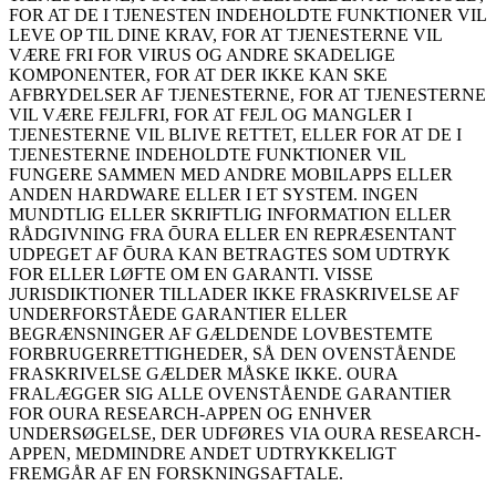
FOR AT DE I TJENESTEN INDEHOLDTE FUNKTIONER VIL
LEVE OP TIL DINE KRAV, FOR AT TJENESTERNE VIL
VÆRE FRI FOR VIRUS OG ANDRE SKADELIGE
KOMPONENTER, FOR AT DER IKKE KAN SKE
AFBRYDELSER AF TJENESTERNE, FOR AT TJENESTERNE
VIL VÆRE FEJLFRI, FOR AT FEJL OG MANGLER I
TJENESTERNE VIL BLIVE RETTET, ELLER FOR AT DE I
TJENESTERNE INDEHOLDTE FUNKTIONER VIL
FUNGERE SAMMEN MED ANDRE MOBILAPPS ELLER
ANDEN HARDWARE ELLER I ET SYSTEM. INGEN
MUNDTLIG ELLER SKRIFTLIG INFORMATION ELLER
RÅDGIVNING FRA ŌURA ELLER EN REPRÆSENTANT
UDPEGET AF ŌURA KAN BETRAGTES SOM UDTRYK
FOR ELLER LØFTE OM EN GARANTI. VISSE
JURISDIKTIONER TILLADER IKKE FRASKRIVELSE AF
UNDERFORSTÅEDE GARANTIER ELLER
BEGRÆNSNINGER AF GÆLDENDE LOVBESTEMTE
FORBRUGERRETTIGHEDER, SÅ DEN OVENSTÅENDE
FRASKRIVELSE GÆLDER MÅSKE IKKE. OURA
FRALÆGGER SIG ALLE OVENSTÅENDE GARANTIER
FOR OURA RESEARCH-APPEN OG ENHVER
UNDERSØGELSE, DER UDFØRES VIA OURA RESEARCH-
APPEN, MEDMINDRE ANDET UDTRYKKELIGT
FREMGÅR AF EN FORSKNINGSAFTALE.