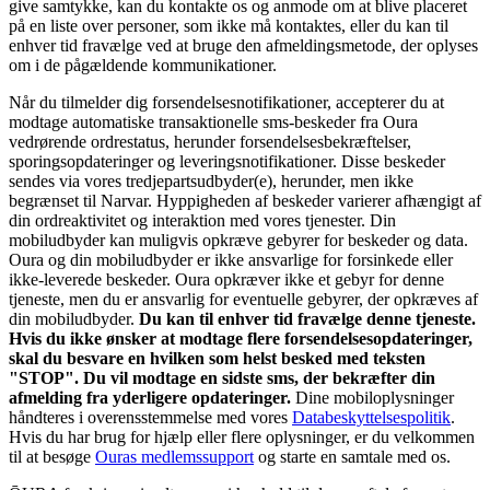
give samtykke, kan du kontakte os og anmode om at blive placeret
på en liste over personer, som ikke må kontaktes, eller du kan til
enhver tid fravælge ved at bruge den afmeldingsmetode, der oplyses
om i de pågældende kommunikationer.
Når du tilmelder dig forsendelsesnotifikationer, accepterer du at
modtage automatiske transaktionelle sms-beskeder fra Oura
vedrørende ordrestatus, herunder forsendelsesbekræftelser,
sporingsopdateringer og leveringsnotifikationer. Disse beskeder
sendes via vores tredjepartsudbyder(e), herunder, men ikke
begrænset til Narvar. Hyppigheden af beskeder varierer afhængigt af
din ordreaktivitet og interaktion med vores tjenester. Din
mobiludbyder kan muligvis opkræve gebyrer for beskeder og data.
Oura og din mobiludbyder er ikke ansvarlige for forsinkede eller
ikke-leverede beskeder. Oura opkræver ikke et gebyr for denne
tjeneste, men du er ansvarlig for eventuelle gebyrer, der opkræves af
din mobiludbyder.
Du kan til enhver tid fravælge denne tjeneste.
Hvis du ikke ønsker at modtage flere forsendelsesopdateringer,
skal du besvare en hvilken som helst besked med teksten
"STOP". Du vil modtage en sidste sms, der bekræfter din
afmelding fra yderligere opdateringer.
Dine mobiloplysninger
håndteres i overensstemmelse med vores
Databeskyttelsespolitik
.
Hvis du har brug for hjælp eller flere oplysninger, er du velkommen
til at besøge
Ouras medlemssupport
og starte en samtale med os.