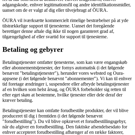
adgangskode, enhver legitimationsfil og andre identifikationsmidler,
uanset om de er valgt af dig eller tilvejebragt af ŌURA.
ŌURA vil iværksætte kommercielt rimelige bestræbelser på at yde
tilstrækkelige support til tjenesterne. Uanset det foregående
berettiger denne aftale dig ikke til nogen garanteret grad af,
tilgængelighed af eller svartid for support til tjenesterne.
Betaling og gebyrer
Betalingstjenester omfatter tjenesterne, som kan være engangskøb
eller abonnementstjenester, der fornys automatisk (i det følgende
benævnt "betalingstjenester"), herunder vores websted og Oura-
appsene (i det følgende benævnt "abonnementer"). Vi kan til enhver
tid foretage ændringer i, suspendere eller afbryde betalingstjenester
af en hvilken som helst årsag, og ŌURA forbeholder sig retten til
efter eget skøn at bestemme, hvilke tjenester eller dele deraf der
kræver betaling.
Betalingstjenester kan omfatte forudbestilte produkter, der vil blive
produceret til dig i fremtiden (i det følgende benævnt
"forudbestilling"). Du vil blive opkrævet et forudbestillingsgebyr,
når du afgiver en forudbestilling. Den faktiske afsendelsesdato for
enhver accepteret forudbestilling afhænger af en række faktorer,