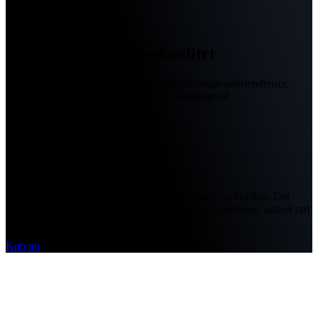
Sensorer i forskningskvalitet
Overvågning af søvn, aktivitet, restitution, temperaturtendenser,
puls, stress og meget mere – med fuld nøjagtighed.
Prisbelønnet design
Behagelig døgnet rundt, ultralet, vandafvisende og holdbar. Det
tidløse design ved Oura Ring passer til enhver anledning, uanset om
du skal træne eller en tur i byen.
Køb nu
Til træningsentusiasten