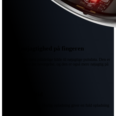
Større nøjagtighed på fingeren
Fingeren er den mest pålidelige kilde til nøjagtige pulsdata. Den er
mere følsom over for bevægelse, og den er også mere nøjagtig på
alle hudfarver.
Lang batteritid
Op til 7 dages batteritid. Hurtig opladning giver en fuld opladning
på blot 20-80 minutter.*