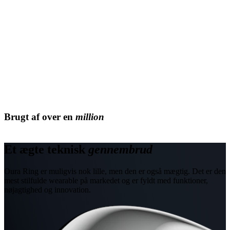
Brugt af over en
million
Et ægte teknisk
gennembrud
Oura Ring er muligvis nok lille, men den er også mægtig. Det er den
mest stilfulde wearable på markedet og er fyldt med funktioner,
nøjagtighed og innovation.