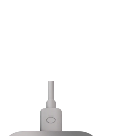
倍，为你提供可靠的数据。
了解详情
Oura Ring 是否防水？
Oura Ring 可以跟踪哪些类型的数据？
我需要多久为 Oura Ring 5 充电一次？
准备度
如何选择最适合我的 Oura Ring 尺寸？
*
睡眠
我要升级到 Oura Ring 5。现有的 Oura 会员资格还能用吗？
活动
日间压力与恢复力
心脏健康：心血管年龄与心肺功能
女性健康：月经周期洞察、受孕窗口期与怀孕洞察
尺寸选
择页面