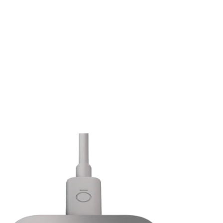
倍，为你提供可靠的数据。
了解详情
Oura Ring 是否防水？
Oura Ring 可以跟踪哪些类型的数据？
我需要多久为 Oura Ring 5 充电一次？
准备度
如何选择最适合我的 Oura Ring 尺寸？
*
睡眠
我要升级到 Oura Ring 5。现有的 Oura 会员资格还能用吗？
活动
日间压力与恢复力
心脏健康：心血管年龄与心肺功能
女性健康：月经周期洞察、受孕窗口期与怀孕洞察
尺寸选
择页面